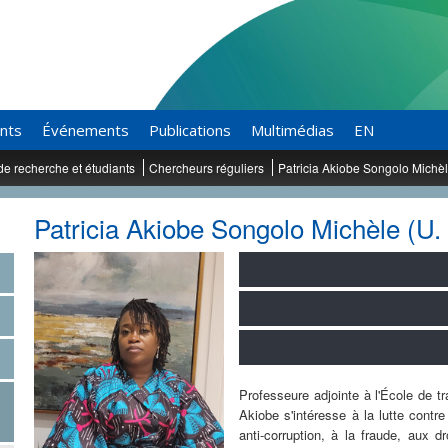
ants
Événements
Publications
Multimédias
EN
de recherche et étudiants
Chercheurs réguliers
Patricia Akiobe Songolo Michè
Patricia Akiobe Songolo Michèle (U. 
Professeure adjointe à l'École de tra
Akiobe s'intéresse à la lutte contr
anti-corruption, à la fraude, aux d