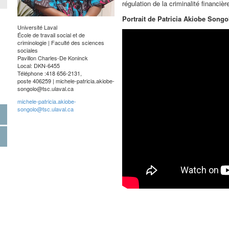
régulation de la criminalité financièr
Portrait de Patricia Akiobe Songo
Université Laval
École de travail social et de
criminologie | Faculté des sciences
sociales
Pavillon Charles-De Koninck
Local: DKN-6455
Téléphone :418 656-2131,
poste 406259 |
michele-patricia.akiobe-
songolo@tsc.ulaval.ca
michele-patricia.akiobe-
songolo@tsc.ulaval.ca