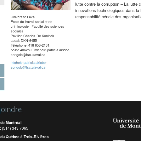
lutte contre la corruption – La lutte
innovations technologiques dans la l
responsabilité pénale des organisati
Université Laval
École de travail social et de
criminologie | Faculté des sciences
sociales
Pavillon Charles-De Koninck
Local: DKN-6455
Téléphone :418 656-2131,
poste 406259 |
michele-patricia.akiobe-
songolo@tsc.ulaval.ca
michele-patricia.akiobe-
songolo@tsc.ulaval.ca
joindre
 de Montréal
: (514) 343 7065
 du Québec à Trois-Rivières