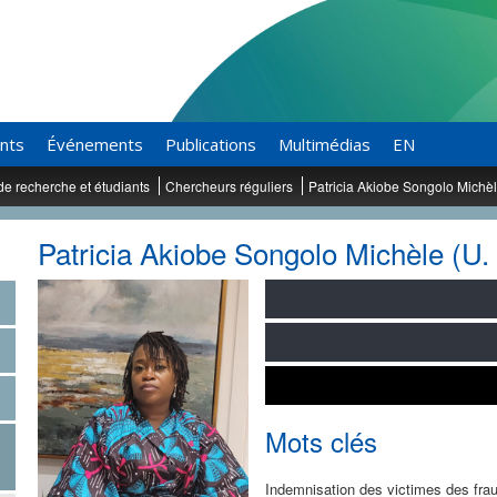
ants
Événements
Publications
Multimédias
EN
de recherche et étudiants
Chercheurs réguliers
Patricia Akiobe Songolo Michè
Patricia Akiobe Songolo Michèle (U. 
Mots clés
Indemnisation des victimes des frau