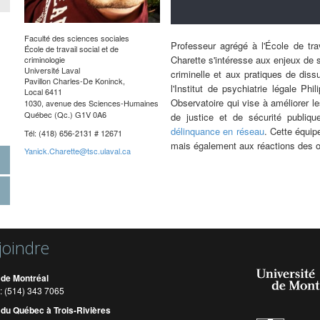
Faculté des sciences sociales
Professeur agrégé à l'École de trav
École de travail social et de
Charette s'intéresse aux enjeux de s
criminologie
Université Laval
criminelle et aux pratiques de diss
Pavillon Charles-De Koninck
,
l'Institut de psychiatrie légale Phil
Local
6411
Observatoire qui vise à améliorer l
1030, avenue des Sciences-Humaines
Québec (Qc.) G1V 0A6
de justice et de sécurité publiqu
délinquance en réseau
. Cette équip
Tél: (
418) 656-2131 # 12671
mais également aux réactions des org
Yanick.Charette@tsc.ulaval.ca
joindre
 de Montréal
: (514) 343 7065
 du Québec à Trois-Rivières