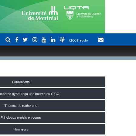
CICC Hebdo
Publications
encadrés ayant reçu une bourse du CICC
Thèmes de recherche
Principaux projets en cours
Honneurs