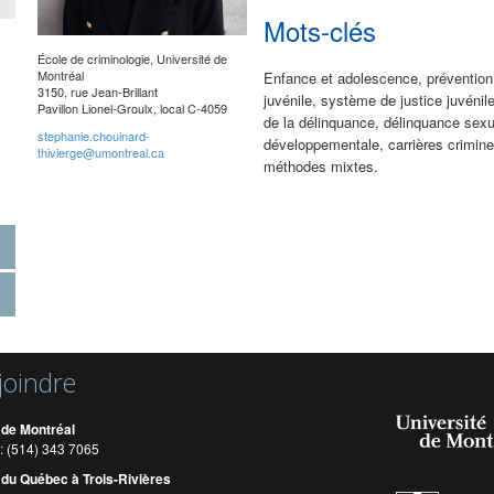
Mots-clés
École de criminologie, Université de
Montréal
Enfance et adolescence, prévention
3150, rue Jean-Brillant
juvénile, système de justice juvénil
Pavillon Lionel-Groulx, local C-4059
de la délinquance, délinquance sex
stephanie.chouinard-
développementale, carrières crimine
thivierge@umontreal.ca
méthodes mixtes.
joindre
 de Montréal
: (514) 343 7065
 du Québec à Trois-Rivières