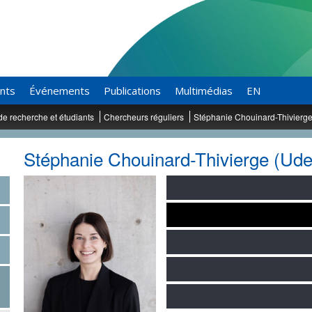
ants
Événements
Publications
Multimédias
EN
de recherche et étudiants
Chercheurs réguliers
Stéphanie Chouinard-Thivierg
Stéphanie Chouinard-Thivierge (Ud