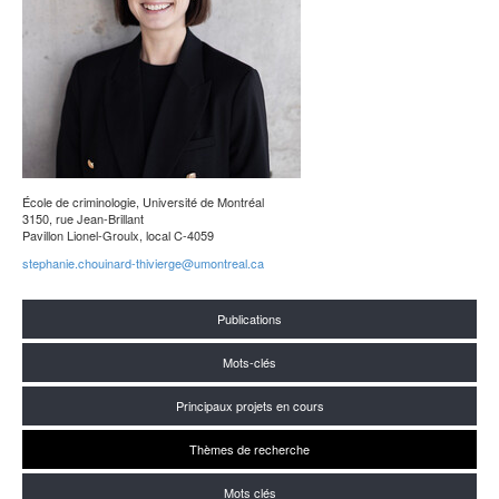
École de criminologie, Université de Montréal
3150, rue Jean-Brillant
Pavillon Lionel-Groulx, local C-4059
stephanie.chouinard-thivierge@umontreal.ca
Publications
Mots-clés
Principaux projets en cours
Thèmes de recherche
Mots clés