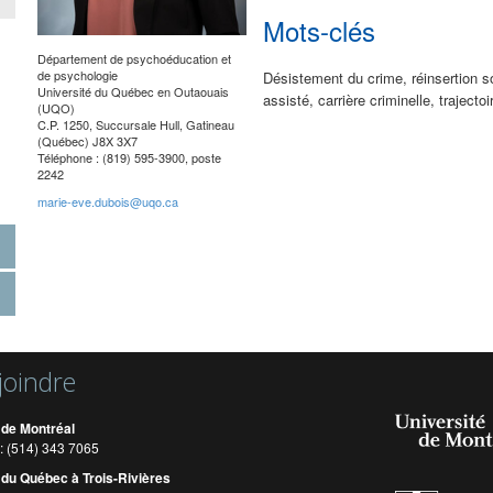
Mots-clés
Département de psychoéducation et
de psychologie
Désistement du crime, réinsertion s
Université du Québec en Outaouais
assisté, carrière criminelle, trajecto
(UQO)
C.P. 1250, Succursale Hull, Gatineau
(Québec) J8X 3X7
Téléphone : (819) 595-3900, poste
2242
marie-eve.dubois@uqo.ca
joindre
 de Montréal
: (514) 343 7065
 du Québec à Trois-Rivières