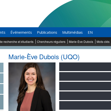
ants
Événements
Publications
Multimédias
EN
de recherche et étudiants
Chercheurs réguliers
Marie-Ève Dubois
Mots-clés
Marie-Ève Dubois (UQO)