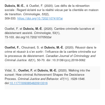
Dubois, M.-È.
, & Ouellet, F. (2020). Les défis de la réinsertion
sociale : Regard éclairé sur la réalité vécue par la clientèle en maison
de transition.
Criminologie
,
53
(2),
309‑333.
https://doi.org/10.7202/1074197ar
Ouellet, F. et
Dubois, M.-È
. (2020). Carrière criminelle lucrative et
désistement assisté.
Criminologie
, 53(1),
73‑103.
doi.org/10.7202/1070502ar
Ouellet, F.
, Chouinard, S. et
Dubois, M.-È
. (2020). Réussir dans le
crime et réussir à s’en sortir : l’influence de la carrière criminelle sur
le processus de désistement.
Canadian Journal of Criminology and
Criminal Justice
.
62
(1), 50-70. doi :10.3138/cjccj.2018-0062
Vidal, S.,
Ouellet, F.
et
Dubois, M.-E.
(2020). Walking into the
sunset: How criminal Achievement Shapes the Desistance
Process.
Criminal Justice and Behavior. 47(11), 1529-1546
.
doi:
10.1177/0093854820913316