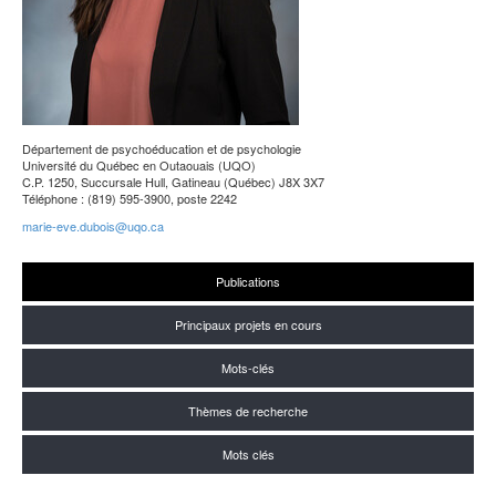
Département de psychoéducation et de psychologie
Université du Québec en Outaouais (UQO)
C.P. 1250, Succursale Hull, Gatineau (Québec) J8X 3X7
Téléphone : (819) 595-3900, poste 2242
marie-eve.dubois@uqo.ca
Publications
Principaux projets en cours
Mots-clés
Thèmes de recherche
Mots clés