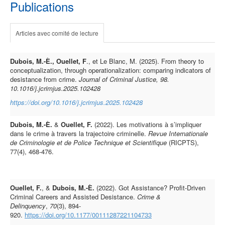
Publications
Articles avec comité de lecture
Dubois, M.-È.,
Ouellet, F
., et Le Blanc, M. (2025). From theory to
conceptualization, through operationalization: comparing indicators of
desistance from crime.
Journal of Criminal Justice, 98.
10.1016/j.jcrimjus.2025.102428
https://doi.org/10.1016/j.jcrimjus.2025.102428
Dubois, M.-È.
&
Ouellet, F.
(2022). Les motivations à s’impliquer
dans le crime à travers la trajectoire criminelle.
Revue Internationale
de Criminologie et de Police Technique et Scientifique
(RICPTS),
77(4), 468-476.
Ouellet, F.
, &
Dubois, M.-È.
(2022). Got Assistance? Profit-Driven
Criminal Careers and Assisted Desistance.
Crime &
Delinquency
,
70
(3), 894-
920.
https://doi.org/10.1177/00111287221104733