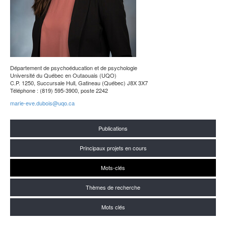
Département de psychoéducation et de psychologie
Université du Québec en Outaouais (UQO)
C.P. 1250, Succursale Hull, Gatineau (Québec) J8X 3X7
Téléphone : (819) 595-3900, poste 2242
marie-eve.dubois@uqo.ca
Publications
Principaux projets en cours
Mots-clés
Thèmes de recherche
Mots clés