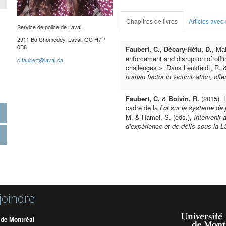
Chapitres de livres
Articles avec
Service de police de Laval
2911 Bd Chomedey, Laval, QC H7P
0B8
Faubert, C
.,
Décary-Hétu, D.
, Mal
enforcement and disruption of offl
c.faubert@laval.ca
challenges ». Dans Leukfeldt, R. 
human factor in victimization, offe
Faubert, C.
&
Boivin, R.
(2015). L
cadre de la
Loi sur le système de 
M. & Hamel, S. (eds.),
Intervenir
d’expérience et de défis sous la 
joindre
 de Montréal