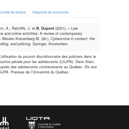
 comité de lecture
Rapports de recherche
m, A., Ratcliffe, J. et
B. Dupont
(2021), « Law
ine and online activities: A review of contemporary
& Weulen Kranenbarg M. (dir.),
Cybercrime in context: the
nding, and policing.
Springer, Amsterdam.
’utilisation du pouvoir discrétionnaire des policiers dans le
justice pénale pour les adolescents
(LSJPA). Dans Alain,
 auprès des adolescents contrevenants au Québec. Dix ans
LSJPA.
Presses de l’Université du Québec.