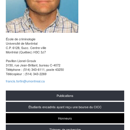
École de criminologie
Université de Montréal
C.P. 6128, Succ. Centre-ville
Montréal (Québec) H3C 3J7
Pavillon Lionel-Groulx
3150, rue Jean-Brillant, bureau C-4072
Téléphone : (514) 343-6111, poste 43250
Télécopieur : (514) 343-2269
francis.fortin@umontreal.ca
Publications
Étudiants encadrés ayant reçu une bourse du CICC
Honneurs
Thèmes de recherche