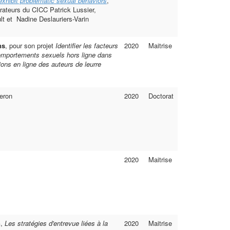
exhibit problematic sexual behaviors
,
rateurs du CICC Patrick Lussier,
lt et Nadine Deslauriers-Varin
ns
, pour son projet
Identifier les facteurs
2020
Maitrise
mportements sexuels hors ligne dans
ons en ligne des auteurs de leurre
eron
2020
Doctorat
2020
Maitrise
n
,
Les stratégies d'entrevue liées à la
2020
Maitrise