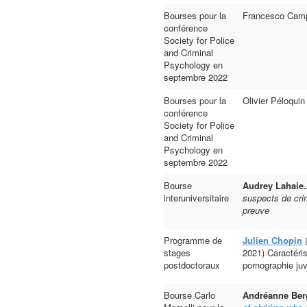
Bourses pour la
Francesco Camp
conférence
Society for Police
and Criminal
Psychology en
septembre 2022
Bourses pour la
Olivier Péloquin
conférence
Society for Police
and Criminal
Psychology en
septembre 2022
Bourse
Audrey Lahaie.
interuniversitaire
suspects de crim
preuve
Programme de
Julien Chopin
(
stages
2021) Caractér
postdoctoraux
pornographie juv
Bourse Carlo
Andréanne Ber