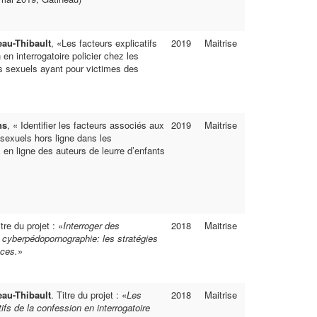
eau-Thibault
, «Les facteurs explicatifs
2019
Maitrise
 en interrogatoire policier chez les
s sexuels ayant pour victimes des
ns
, « Identifier les facteurs associés aux
2019
Maitrise
exuels hors ligne dans les
en ligne des auteurs de leurre d’enfants
itre du projet : «
Interroger des
2018
Maitrise
yberpédopornographie: les stratégies
aces.
»
eau-Thibault
. Titre du projet : «
Les
2018
Maitrise
tifs de la confession en interrogatoire