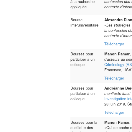
à la recherche
confession des 
appliquée
contexte d'interr
Bourse
Alexandra Dio
interuniversitaire
«
Les
stratégies
la
confession
d
contexte d’interr
Télécharger
Bourses pour
Manon Pamar
,
participer à un
d'acteurs au se
colloque
Criminology (A
Francisco, USA
Télécharger
Bourses pour
Andréanne Ber
participer à un
manifests itself 
colloque
Investigative in
28 juin 2019, S
Télécharger
Bourses pour la
Manon Pamar,
cueillette des
«Qui se cache d