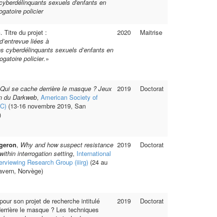
cyberdélinquants sexuels d'enfants en
ogatoire policier
n
. Titre du projet :
2020
Maitrise
d’
entrevue
liées
à
es
cyberdélinquants
sexuels
d’enfants en
ogatoire policier
.
»
Qui se cache derrière le masque ? Jeux
2019
Doctorat
in du Darkweb
,
American Society of
SC)
(13-16 novembre 2019, San
)
geron
,
Why and how suspect resistance
2019
Doctorat
within interrogation setting
,
International
terviewing Research Group (iiirg)
(24 au
tavern, Norvège)
pour son projet de recherche intitulé
2019
Doctorat
errière le masque ? Les techniques