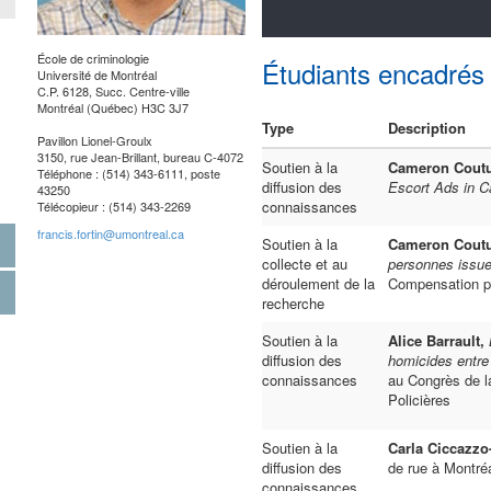
École de criminologie
Étudiants encadrés
Université de Montréal
C.P. 6128, Succ. Centre-ville
Montréal (Québec) H3C 3J7
Type
Description
Pavillon Lionel-Groulx
3150, rue Jean-Brillant, bureau C-4072
Soutien à la
Cameron Cout
Téléphone : (514) 343-6111, poste
diffusion des
Escort Ads in C
43250
connaissances
Télécopieur : (514) 343-2269
francis.fortin@umontreal.ca
Soutien à la
Cameron Cout
collecte et au
personnes issue
déroulement de la
Compensation po
recherche
Soutien à la
Alice Barrault,
diffusion des
homicides entre
connaissances
au Congrès de l
Policières
Soutien à la
Carla Ciccazzo
diffusion des
de rue à Montréa
connaissances