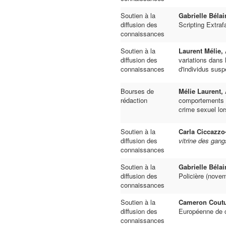
Soutien à la
Gabrielle Bélai
diffusion des
Scripting Extra
connaissances
Soutien à la
Laurent
Mélie,
diffusion des
variations dans 
connaissances
d'individus susp
Bourses de
Mélie Laurent,
rédaction
comportements d
crime sexuel lors
Soutien à la
Carla Ciccazzo
diffusion des
vitrine des gang
connaissances
Soutien à la
Gabrielle Bélair
diffusion des
Policière (nove
connaissances
Soutien à la
Cameron Cout
diffusion des
Européenne de c
connaissances