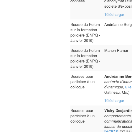
données
d’anonymat util
société d'exposi
Télécharger
Bourse du Forum
Andréanne Berg
sur la formation
policière (ENPQ -
Janvier 2019)
Bourse du Forum
Manon Pamar
sur la formation
policière (ENPQ -
Janvier 2019)
Bourses pour
Andréanne Ber
participer à un
contexte d’inter
colloque
dynamique
,
87e
Gatineau, Qc.)
Télécharger
Bourses pour
Vicky Desjardi
participer à un
comportements s
colloque
communications 
issues de dossi
l'ACFAS
(27-31 