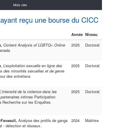
Mots clés
 ayant reçu une bourse du CICC
Année
Niveau
u,
Content Analysis of LGBTQ+ Online
2025
Doctorat
anada.
u
,
L’exploitation sexuelle en ligne des
2025
Doctorat
s des minorités sexuelles et de genre
ur des entretiens
L'intensité de la violence dans les
2025
Doctorat
 partenaires intimes
Participation
a Recherche sur les Enquêtes
-Favasuli,
Analyse des profils de gangs
2024
Maitrise
l : détection et réseaux.