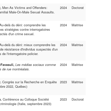
r,
Men As Victims and Offenders:
2024
Doctorat
familial Male-On-Male Sexual Assaults.
Au-delà du déni: comprendre les
2024
Maitrise
les stratégies contre interrogatoires
ectés d'un crime sexuel.
Au-delà du déni: mieux comprendre les
2024
Maitrise
e résistance d'individus suspectés d'un
 de l'interrogatoire policier.
-Favasuli,
Les médias sociaux comme
2024
Maitrise
s de rue montréalais.
.
Congrès sur la Recherche en Enquête
2023
Maitrise
mbre 2022, Québec)
u.
Conférence au Colloque Société
2023
Doctorat
riminologie (Italie, septembre 2023)