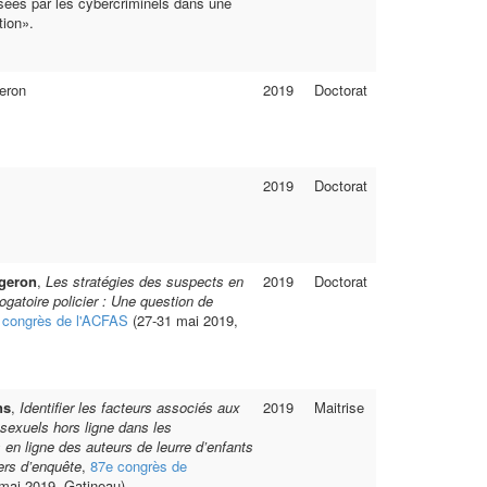
isées par les cybercriminels dans une
tion».
eron
2019
Doctorat
2019
Doctorat
geron
,
Les stratégies des suspects en
2019
Doctorat
rogatoire policier : Une question de
 congrès de l'ACFAS
(27-31 mai 2019,
ns
,
Identifier les facteurs associés aux
2019
Maitrise
exuels hors ligne dans les
en ligne des auteurs de leurre d’enfants
ers d’enquête
,
87e congrès de
mai 2019, Gatineau)