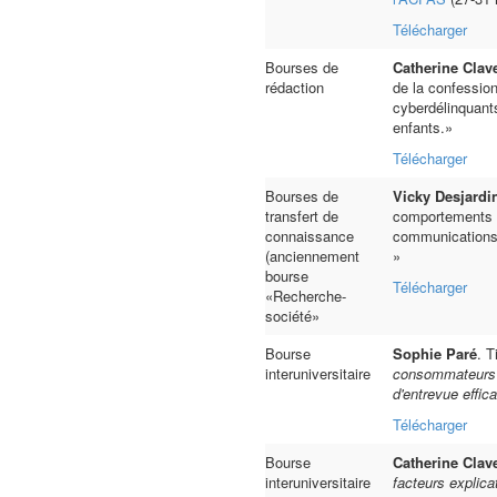
Télécharger
Bourses de
Catherine Clav
rédaction
de la confession
cyberdélinquant
enfants.»
Télécharger
Bourses de
Vicky Desjardi
transfert de
comportements s
connaissance
communications 
(anciennement
»
bourse
Télécharger
«Recherche-
société»
Bourse
Sophie Paré
. T
interuniversitaire
consommateurs c
d'entrevue effic
Télécharger
Bourse
Catherine Clav
interuniversitaire
facteurs explica