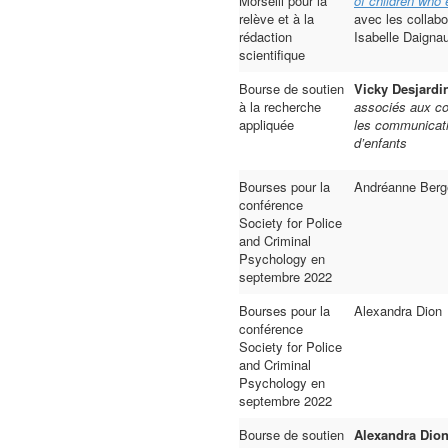
Morselli pour la
of children who 
relève et à la
avec les collabo
rédaction
Isabelle Daignau
scientifique
Bourse de soutien
Vicky Desjardi
à la recherche
associés aux co
appliquée
les communicati
d’enfants
Bourses pour la
Andréanne Berg
conférence
Society for Police
and Criminal
Psychology en
septembre 2022
Bourses pour la
Alexandra Dion
conférence
Society for Police
and Criminal
Psychology en
septembre 2022
Bourse de soutien
Alexandra Dio