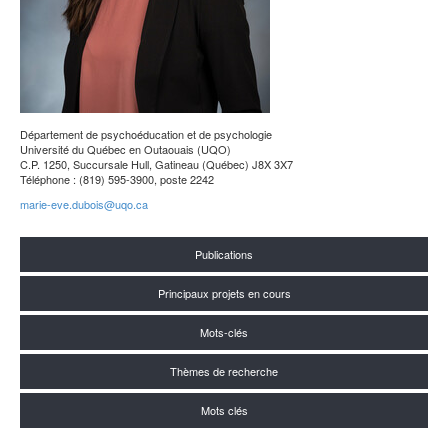
Département de psychoéducation et de psychologie
Université du Québec en Outaouais (UQO)
C.P. 1250, Succursale Hull, Gatineau (Québec) J8X 3X7
Téléphone : (819) 595-3900, poste 2242
marie-eve.dubois@uqo.ca
Publications
Principaux projets en cours
Mots-clés
Thèmes de recherche
Mots clés