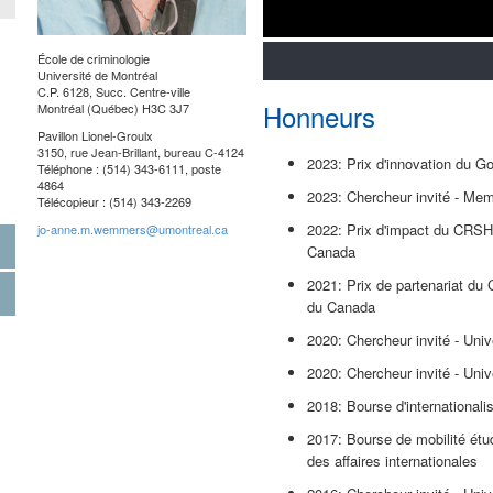
École de criminologie
Université de Montréal
C.P. 6128, Succ. Centre-ville
Honneurs
Montréal (Québec) H3C 3J7
Pavillon Lionel-Groulx
3150, rue Jean-Brillant, bureau C-4124
2023: Prix d'innovation du 
Téléphone : (514) 343-6111, poste
4864
2023: Chercheur invité - Mem
Télécopieur : (514) 343-2269
2022: Prix d'impact du CRSH
jo-anne.m.wemmers@umontreal.ca
Canada
2021: Prix de partenariat d
du Canada
2020: Chercheur invité - Un
2020: Chercheur invité - Uni
2018: Bourse d'internationalis
2017: Bourse de mobilité étu
des affaires internationales