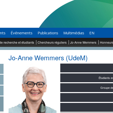
ants
Événements
Publications
Multimédias
EN
de recherche et étudiants
Chercheurs réguliers
Jo-Anne Wemmers
Honneur
Jo-Anne Wemmers (UdeM)
Étudiants 
Groupe de 