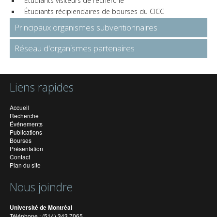
Étudiants visiteurs de recherche
Étudiants récipiendaires de bourses du CICC
Principaux organismes subventionnaires
Réseau d'organismes partenaires
Liens rapides
Accueil
Recherche
Événements
Publications
Bourses
Présentation
Contact
Plan du site
Nous joindre
Université de Montréal
Téléphone : (514) 343 7065