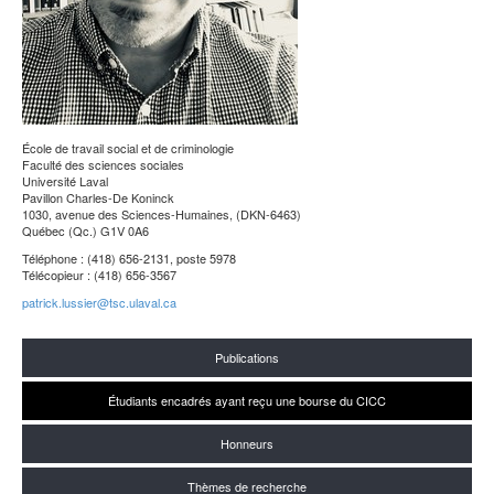
École de travail social et de criminologie
Faculté des sciences sociales
Université Laval
Pavillon Charles-De Koninck
1030, avenue des Sciences-Humaines, (DKN-6463)
Québec (Qc.) G1V 0A6
Téléphone : (418) 656-2131, poste 5978
Télécopieur : (418) 656-3567
patrick.lussier@tsc.ulaval.ca
Publications
Étudiants encadrés ayant reçu une bourse du CICC
Honneurs
Thèmes de recherche