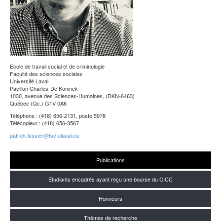
École de travail social et de criminologie
Faculté des sciences sociales
Université Laval
Pavillon Charles-De Koninck
1030, avenue des Sciences-Humaines, (DKN-6463)
Québec (Qc.) G1V 0A6
Téléphone : (418) 656-2131, poste 5978
Télécopieur : (418) 656-3567
patrick.lussier@tsc.ulaval.ca
Publications
Étudiants encadrés ayant reçu une bourse du CICC
Honneurs
Thèmes de recherche