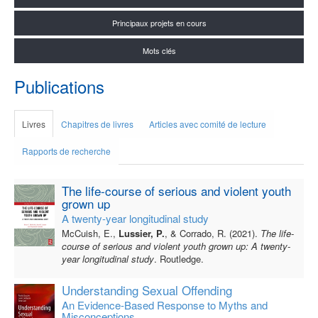
Principaux projets en cours
Mots clés
Publications
Livres
Chapitres de livres
Articles avec comité de lecture
Rapports de recherche
The life-course of serious and violent youth
grown up
A twenty-year longitudinal study
McCuish, E.,
Lussier, P.
, & Corrado, R. (2021).
The life-
course of serious and violent youth grown up: A twenty-
year longitudinal study
. Routledge.
Understanding Sexual Offending
An Evidence-Based Response to Myths and
Misconceptions