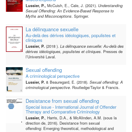
Lussier, P.,
McCuish, E., Cale, J. (2021).
Understanding
Sexual Offending: An Evidence-Based Response to
Myths and Misconceptions
. Springer.
La délinquance sexuelle
Au-delà des dérives idéologiques, populistes et
cliniques
Lussier, P.
(2018 ).
La délinquance sexuelle: Au-delà des
dérives idéologiques, populistes et cliniques.
Presses de
l’Université Laval.
Sexual offending
A criminological perspective
Lussier, P.
& Beauregard, E. (2018).
Sexual offending: A
criminological perspective
. Routledge/Taylor & Francis.
Desistance from sexual offending
Special issue - International Journal of Offender
Therapy and Comparative Criminology
Lussier, P.
, Harris, D.A., & McAlinden, A.M. (sous la
direction de, 2016). Desistance from sexual
offending: Emerging theoretical, methodological and