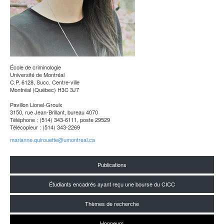
École de criminologie
Université de Montréal
C.P. 6128, Succ. Centre-ville
Montréal (Québec) H3C 3J7
Pavillon Lionel-Groulx
3150, rue Jean-Brillant, bureau 4070
Téléphone : (514) 343-6111, poste 29529
Télécopieur : (514) 343-2269
marianne.quirouette@umontreal.ca
Publications
Étudiants encadrés ayant reçu une bourse du CICC
Thèmes de recherche
Honneurs