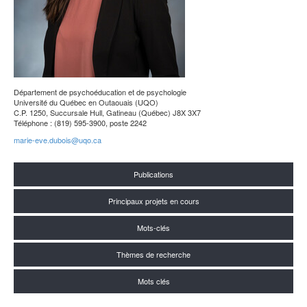
Département de psychoéducation et de psychologie
Université du Québec en Outaouais (UQO)
C.P. 1250, Succursale Hull, Gatineau (Québec) J8X 3X7
Téléphone : (819) 595-3900, poste 2242
marie-eve.dubois@uqo.ca
Publications
Principaux projets en cours
Mots-clés
Thèmes de recherche
Mots clés