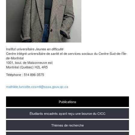
Institut universitaire
Jeunes en difficulté
Centre intégré universitaire de santé et de services sociaux du Centre-Sud-de-l’Île-
de-Montréal
1001, boul. de Maisonneuve est
Montréal (Québec) H2L 4R5
Téléphone : 514 896-3575
mathilde.turcotte.ccsmtl@ssss.gouv.qc.ca
Publications
Étudiants encadrés ayant reçu une bourse du CICC
Thèmes de recherche