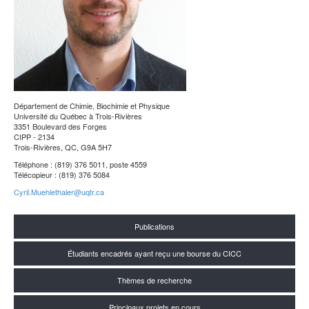
Département de Chimie, Biochimie et Physique
Université du Québec à Trois-Rivières
3351 Boulevard des Forges
CIPP - 2134
Trois-Rivières, QC, G9A 5H7
Téléphone : (819) 376 5011, poste 4559
Télécopieur : (819) 376 5084
Cyril.Muehlethaler@uqtr.ca
Publications
Étudiants encadrés ayant reçu une bourse du CICC
Thèmes de recherche
Principaux projets en cours