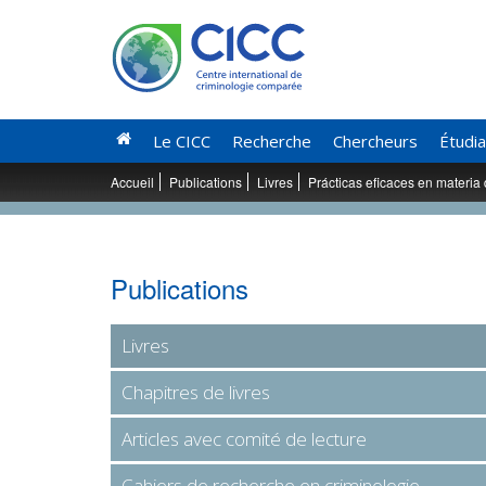
Le CICC
Recherche
Chercheurs
Étudi
Accueil
Publications
Livres
Prácticas eficaces en materia 
Publications
Livres
Chapitres de livres
Articles avec comité de lecture
Cahiers de recherche en criminologie