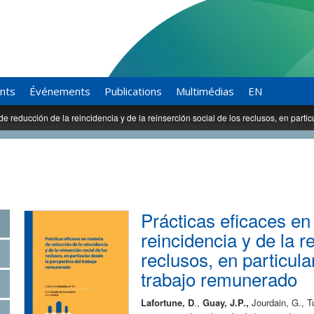
ants
Événements
Publications
Multimédias
EN
de reducción de la reincidencia y de la reinserción social de los reclusos, en part
Prácticas eficaces en
reincidencia y de la r
reclusos, en particula
trabajo remunerado
Lafortune, D
.,
Guay, J.P.,
Jourdain, G., T