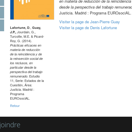
en materia de reducción de la reincidencia 
desde la perspectiva del trabajo remunera
Justicia. Madrid : Programa EUROsociAL
Visiter la page de Jean-Pierre Guay
Visiter la page de Denis Lafortune
.,
Lafortune, D
Guay,
Jourdain, G.,
J.P.,
Turcotte, M.E. & Picard-
Roy, G. (2014).
Prácticas eficaces en
materia de reducción
de la reincidencia y de
la reinserción social de
los reclusos, en
particular desde la
perspectiva del trabajo
. Estudio
remunerado
11, Serie: Estados de la
Cuestión, Área:
Justicia. Madrid :
Programa
EUROsociAL.
Retour
joindre