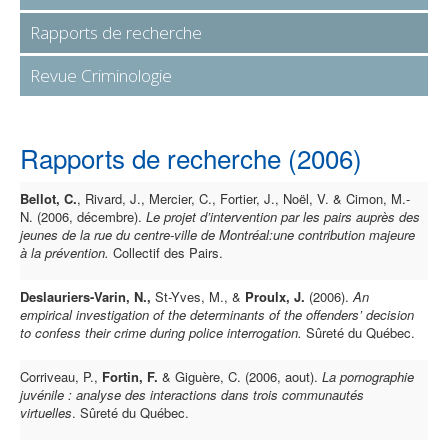
Rapports de recherche
Revue Criminologie
Rapports de recherche (2006)
Bellot, C.
, Rivard, J., Mercier, C., Fortier, J., Noël, V. & Cimon, M.-
N. (2006, décembre).
Le projet d’intervention par les pairs auprès des
jeunes de la rue du centre-ville de Montréal:une contribution majeure
à la prévention.
Collectif des Pairs.
Deslauriers-Varin, N.,
St-Yves, M., &
Proulx, J.
(2006).
An
empirical investigation of the determinants of the offenders’ decision
to confess their crime during police interrogation.
Sûreté du Québec.
Corriveau, P.,
Fortin, F.
& Giguère, C. (2006, aout).
La pornographie
juvénile : analyse des interactions dans trois communautés
virtuelles
. Sûreté du Québec.