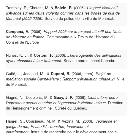
Tremblay, P., Charest, M. &
Boivin, R.
(2006).
L’impact dissuasif
d’Avance sur les délits violents commis dans les boîtes de nuit de
Montréal (2005-2006).
Service de police de la ville de Montréal.
Campana, A.
(2006).
Rapport 2006 sur le respect effectif des Droits
de l'Homme en France.
Commissaire aux Droits de l'Homme du
Conseil de l'Europe
Nunes, K. L., &
Cortoni, F.
(2006).
L'hétérogénéité des délinquants
ayant abandonné leur traitement
. Service correctionnel Canada.
Guité, L., Jaccoud, M., &
Dupont, B.
(2006, mars).
Projet de
médiation sociale Sainte-Marie : Rapport d’évaluation (phase 2).
Ville
de Montréal.
Gagné, N., Desbiens, M. &
Guay, J. P.
(2006).
Distinctions entre
l’agresseur sexuel en série et l’agresseur à victime unique.
Direction
du Renseignement criminel, Sûreté du Québec.
Hamel, S.,
Cousineau, M. M. & Vézina, M. (2006).
Jeunesse et
gangs de rue, Phase IV : transfert, innovation et
entraînement.
Institut de recherche pour le développement social