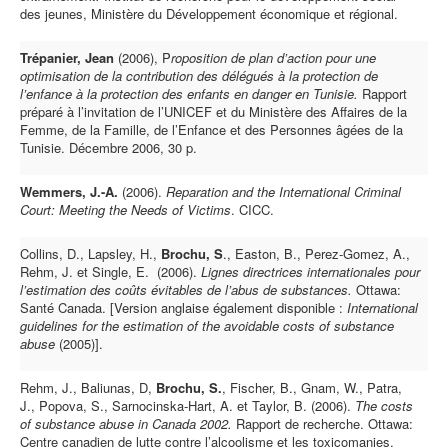
des jeunes, Ministère du Développement économique et régional.
Trépanier, Jean
(2006), P
roposition de plan d’action pour une
optimisation de la contribution des délégués à la protection de
l’enfance à la protection des enfants en danger en Tunisie.
Rapport
préparé à l’invitation de l’UNICEF et du Ministère des Affaires de la
Femme, de la Famille, de l’Enfance et des Personnes âgées de la
Tunisie. Décembre 2006, 30 p.
Wemmers, J.-A.
(2006).
Reparation and the International Criminal
Court: Meeting the Needs of Victims
. CICC.
Collins, D., Lapsley, H.,
Brochu, S
., Easton, B., Perez-Gomez, A.,
Rehm, J. et Single, E. (2006).
Lignes directrices internationales pour
l’estimation des coûts évitables de l’abus de substances.
Ottawa:
Santé Canada. [Version anglaise également disponible :
International
guidelines for the estimation of the avoidable costs of substance
abuse
(2005)].
Rehm, J., Baliunas, D,
Brochu, S.
, Fischer, B., Gnam, W., Patra,
J., Popova, S., Sarnocinska-Hart, A. et Taylor, B. (2006).
The costs
of substance abuse in Canada 2002.
Rapport de recherche. Ottawa:
Centre canadien de lutte contre l’alcoolisme et les toxicomanies.