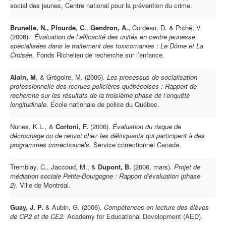
social des jeunes, Centre national pour la prévention du crime.
Brunelle, N.,
Plourde, C.
,
Gendron, A.,
Cordeau, D. & Piché, V.
(2006).
Évaluation de l’efficacité des unités en centre jeunesse
spécialisées dans le traitement des toxicomanies : Le Dôme et La
Croisée.
Fonds Richelieu de recherche sur l’enfance.
Alain, M
, & Grégoire, M. (2006).
Les processus de socialisation
professionnelle des recrues policières québécoises : Rapport de
recherche sur les résultats de la troisième phase de l’enquête
longitudinale
. École nationale de police du Québec.
Nunes, K.L., &
Cortoni, F.
(2006).
Évaluation du risque de
décrochage ou de renvoi chez les délinquants qui participent à des
programmes correctionnels.
Service correctionnel Canada.
Tremblay, C., Jaccoud, M., &
Dupont, B.
(2006, mars).
Projet de
médiation sociale Petite-Bourgogne : Rapport d’évaluation (phase
2).
Ville de Montréal.
Guay, J. P.
& Aubin, G. (2006).
Compétences en lecture des élèves
de CP2 et de CE2.
Academy for Educational Development (AED).