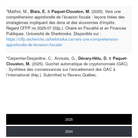
*Mailhot, M.,
Blais, E.
&
Paquet-Clouston, M.
(2025). Vers une
compréhension approfondie de l’évasion fiscale : leçons tirées des
stratagèmes impliquant des dons et des économies d’impôts.
Regard CFFP no 2025-07 (52p.). Chaire en Fiscalité et en Finances
Publiques. Université de Sherbrooke. Disponible sur :
https://cffp.recherche.usherbrooke.ca/vers-une-comprehension-
approfondie-de-levasion-fiscale/
*Carpentier-Desjardins, C., Arvisais, G.,
Décary-Hétu, D.
&
Paquet-
Clouston, M.
(2025). Guichet automatique de cryptomonnaie (GAC)
: Synthèse des connaissances sur l’encadrement des GAC à
l’international (64p.). Submitted to Revenu Québec.
2025
2024