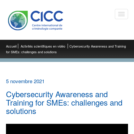
Toggle
naviga
Accueil
Activités scientifiques en vidéo
Cybersecurity Awareness and Training
for SMEs: challenges and solutions
5 novembre 2021
Cybersecurity Awareness and
Training for SMEs: challenges and
solutions