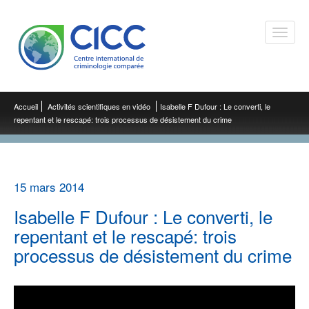
Toggle
naviga
Accueil
Activités scientifiques en vidéo
Isabelle F Dufour : Le converti, le
repentant et le rescapé: trois processus de désistement du crime
15 mars 2014
Isabelle F Dufour : Le converti, le
repentant et le rescapé: trois
processus de désistement du crime