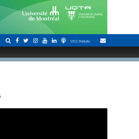
CICC Hebdo
s