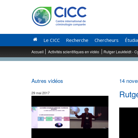
Le CICC
Recherche
Chercheurs
Étudi
Accueil
Activités scientifiques en vidéo
Rutger Leukfeldt - C
Autres vidéos
14 nove
Rutge
29 mai 2017