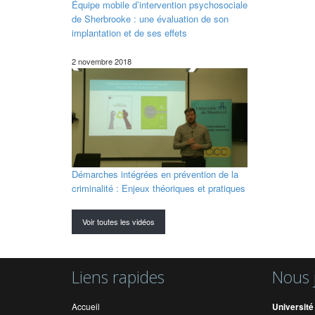
Équipe mobile d’intervention psychosociale
de Sherbrooke : une évaluation de son
implantation et de ses effets
2 novembre 2018
Démarches intégrées en prévention de la
criminalité : Enjeux théoriques et pratiques
Voir toutes les vidéos
Liens rapides
Nous 
Accueil
Université