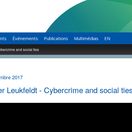
ants
Événements
Publications
Multimédias
EN
ybercrime and social ties
mbre 2017
r Leukfeldt - Cybercrime and social tie