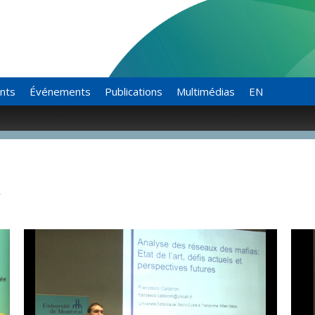
ants
Événements
Publications
Multimédias
EN
o