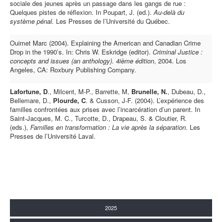
sociale des jeunes après un passage dans les gangs de rue :
Quelques pistes de réflexion. In Poupart, J. (ed.).
Au-delà du
système pénal.
Les Presses de l’Université du Québec.
Ouimet Marc (2004). Explaining the American and Canadian Crime
Drop in the 1990’s. In: Chris W. Eskridge (editor).
Criminal Justice :
concepts and issues (an anthology). 4ième édition
, 2004. Los
Angeles, CA: Roxbury Publishing Company.
Lafortune, D
., Milcent, M-P., Barrette, M,
Brunelle, N.
, Dubeau, D.,
Bellemare, D.,
Plourde, C
. & Cusson, J-F. (2004). L’expérience des
familles confrontées aux prises avec l’incarcération d’un parent. In
Saint-Jacques, M. C., Turcotte, D., Drapeau, S. & Cloutier, R.
(eds.),
Familles en transformation : La vie après la séparation
. Les
Presses de l’Université Laval.
2025