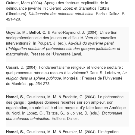
Ouimet, Marc (2004). Aperçu des facteurs explicatifs de la
délinquance juvénile In : Gérard Lopez et Stamatios Tzitzis
(Directeurs).
Dictionnaire des sciences criminelles
. Paris : Dalloz. P.
421-428.
Goyette, M.,
Bellot, C.
& Panet-Raymond, J. (2004). L'insertion
socioprofessionnelle des jeunes en difficulté. Vers de nouvelles
interventions?. In Poupart, J. (ed.),
Au-delà du système pénal.
L'intégration sociale et professionnelle des groupes judiciarisés et
marginalisés.
Presses de l'Université Laval.
Casoni, D. (2004). Fondamentalisme religieux et violence sectaire :
quel processus mène au recours à la violence? Dans S. Lefebvre,
La
religion dans la sphère publique
. Montréal : Presses de l’Université
de Montréal, pp. 254-273.
Hamel, S.
, Cousineau, M. M. & Fredette, C. (2004). Le phénomène
des gangs : quelques données récentes sur son ampleur, son
organisation, sa criminalité et les moyens d’y faire face en Amérique
du Nord. In Lopez, G., Tzitzis, S., & Jolivet, D. (eds.),
Dictionnaire
des sciences criminelles.
Éditions Dalloz.
Hamel, S.
, Cousineau, M. M. & Fournier, M. (2004). L’intégration