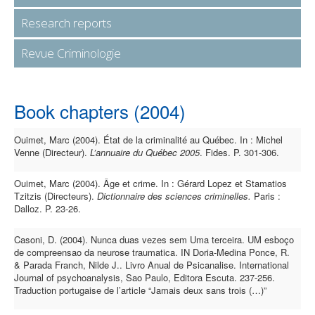
Research reports
Revue Criminologie
Book chapters (2004)
Ouimet, Marc (2004). État de la criminalité au Québec. In : Michel
Venne (Directeur).
L’annuaire du Québec 2005
. Fides. P. 301-306.
Ouimet, Marc (2004). Âge et crime. In : Gérard Lopez et Stamatios
Tzitzis (Directeurs).
Dictionnaire des sciences criminelles.
Paris :
Dalloz. P. 23-26.
Casoni, D. (2004). Nunca duas vezes sem Uma terceira. UM esboço
de compreensao da neurose traumatica. IN Doria-Medina Ponce, R.
& Parada Franch, Nilde J.. Livro Anual de Psicanalise. International
Journal of psychoanalysis, Sao Paulo, Editora Escuta. 237-256.
Traduction portugaise de l’article “Jamais deux sans trois (…)”