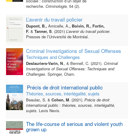
sociale : construction d’un objet de
recherche.
Criminologie,
54 (2).
L’avenir du travail policier
Dupont, B.,
Amicelle, A.
, Boivin, R., Fortin,
F.
&
Tanner, S
. (2021)
L’avenir du travail policier
.
Presses de l’Université de Montréal.
Criminal Investigations of Sexual Offenses
Techniques and Challenges
Deslauriers-Varin, N
., & Bennell, C. (2021).
Criminal
Investigations of Sexual Offenses: Techniques and
Challenges
. Springer, Cham.
Précis de droit international public
Théories, sources, interlégalité, sujets
Beaulac, S. &
Cohen, M
. (2021).
Précis de droit
international public : théories, sources, interlégalité,
sujets
. Lexis Nexis.
The life-course of serious and violent youth
grown up