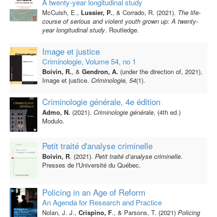
A twenty-year longitudinal study
McCuish, E.,
Lussier, P.
, & Corrado, R. (2021).
The life-
course of serious and violent youth grown up: A twenty-
year longitudinal study
. Routledge.
Image et justice
Criminologie, Volume 54, no 1
Boivin, R.
, &
Gendron, A.
(under the direction of, 2021),
Image et justice.
Criminologie, 54
(1).
Criminologie générale, 4e édition
Admo, N.
(2021).
Criminologie générale
, (4th ed.)
Modulo.
Petit traité d'analyse criminelle
Boivin, R
. (2021).
Petit traité d’analyse criminelle
.
Presses de l'Université du Québec.
Policing in an Age of Reform
An Agenda for Research and Practice
Nolan, J. J.,
Crispino, F
., & Parsons, T. (2021)
Policing