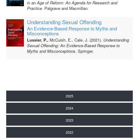
in an Age of Reform: An Agenda for Research and
Practice
.
Palgrave and Macmillan.
Understanding Sexual Offending
An Evidence-Based Response to Myths and
Misconceptions
Lussier, P.,
McCuish, E., Cale, J. (2021).
Understanding
Sexual Offending: An Evidence-Based Response to
Myths and Misconceptions
. Springer.
2025
2024
2023
2022