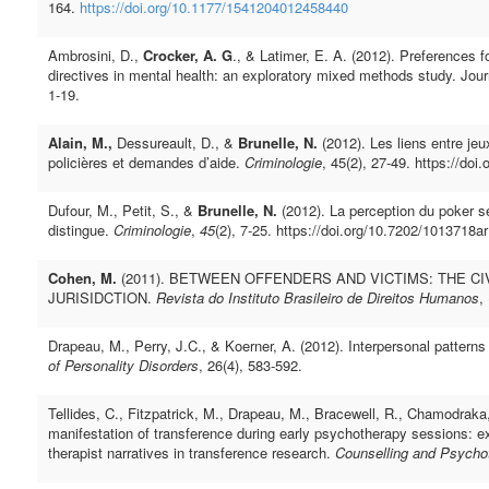
164.
https://doi.org/10.1177/1541204012458440
Ambrosini, D.,
Crocker, A. G
., & Latimer, E. A. (2012). Preferences f
directives in mental health: an exploratory mixed methods study. Journ
1-­19.
Alain, M.,
Dessureault, D., &
Brunelle, N.
(2012). Les liens entre jeu
policières et demandes d’aide.
Criminologie
, 45(2), 27-49. https://do
Dufour, M., Petit, S., &
Brunelle, N.
(2012). La perception du poker se
distingue.
Criminologie
,
45
(2), 7-25. https://doi.org/10.7202/1013718ar
Cohen, M.
(2011). BETWEEN OFFENDERS AND VICTIMS: THE CI
JURISIDCTION.
Revista do Instituto Brasileiro de Direitos Humanos
,
Drapeau, M., Perry, J.C., & Koerner, A. (2012). Interpersonal patterns 
of Personality Disorders
, 26(4), 583-592.
Tellides, C., Fitzpatrick, M., Drapeau, M., Bracewell, R., Chamodraka
manifestation of transference during early psychotherapy sessions: ex
therapist narratives in transference research.
Counselling and Psycho