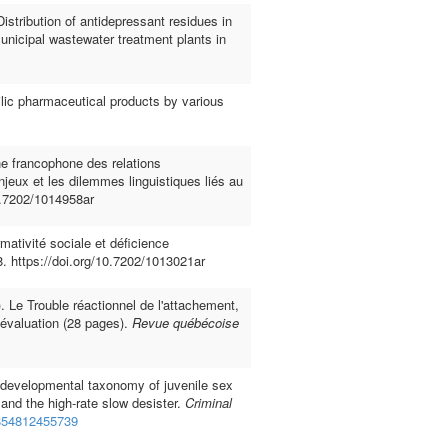
stribution of antidepressant residues in
unicipal wastewater treatment plants in
lic pharmaceutical products by various
ine francophone des relations
njeux et les dilemmes linguistiques liés au
10.7202/1014958ar
mativité sociale et déficience
8. https://doi.org/10.7202/1013021ar
 Le Trouble réactionnel de l'attachement,
'évaluation (28 pages).
Revue québécoise
A developmental taxonomy of juvenile sex
 and the high-rate slow desister.
Criminal
3854812455739