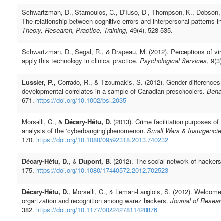
Schwartzman, D., Stamoulos, C., D'Iuso, D., Thompson, K., Dobson, 
The relationship between cognitive errors and interpersonal patterns
Theory, Research, Practice, Training
, 49(4), 528-535.
Schwartzman, D., Segal, R., & Drapeau, M. (2012). Perceptions of vir
apply this technology in clinical practice.
Psychological Services
, 9(3
Lussier, P.,
Corrado, R., & Tzoumakis, S. (2012). Gender differences
developmental correlates in a sample of Canadian preschoolers.
Beha
671.
https://doi.org/10.1002/bsl.2035
Morselli, C., &
Décary-Hétu, D.
(2013). Crime facilitation purposes of
analysis of the ‘cyberbanging’phenomenon.
Small Wars & Insurgenci
170.
https://doi.org/10.1080/09592318.2013.740232
Décary-Hétu, D.
, &
Dupont, B.
(2012). The social network of hacker
175.
https://doi.org/10.1080/17440572.2012.702523
Décary-Hétu, D.
, Morselli, C., & Leman-Langlois, S. (2012). Welcome
organization and recognition among warez hackers.
Journal of Resea
382.
https://doi.org/10.1177/0022427811420876