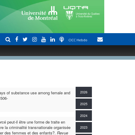
CICC Hebdo
2026
ays of substance use among female and
 506-
2025
2024
é peut-il être une forme de traite en
e la criminalité transnationale organisée
2023
culier des femmes et des enfants?.
Revue