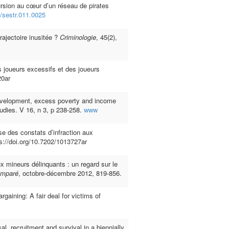
rsion au cœur d’un réseau de pirates
7/sestr.011.0025
trajectoire inusitée ?
Criminologie
, 45(2),
 joueurs excessifs et des joueurs
20ar
development, excess poverty and income
tudies. V 16, n 3, p 238-258.
www
yse des constats d’infraction aux
ps://doi.org/10.7202/1013727ar
ux mineurs délinquants : un regard sur le
comparé
, octobre-décembre 2012, 819-856.
rgaining: A fair deal for victims of
l, recruitment and survival in a biennially