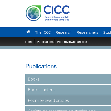
The ICCC
Research
Researchers
Stud
Home
Publications
Peer-reviewed articles
Publications
Books
Book chapters
Peer-reviewed articles
Cahiers de recherche en criminologie