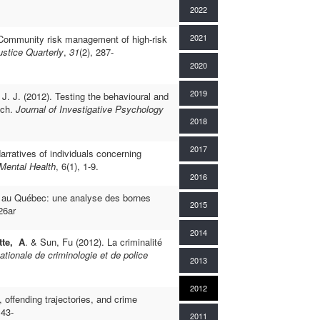
2022
2021
. Community risk management of high-risk
ustice Quarterly
,
31
(2), 287-
2020
2019
J. J. (2012). Testing the behavioural and
ach.
Journal of Investigative Psychology
2018
2017
Narratives of individuals concerning
 Mental Health
, 6(1), 1-­9.
2016
es au Québec: une analyse des bornes
2015
26ar
2014
tte, A
. & Sun, Fu (2012). La criminalité
ationale de criminologie et de police
2013
2012
 offending trajectories, and crime
143-
2011