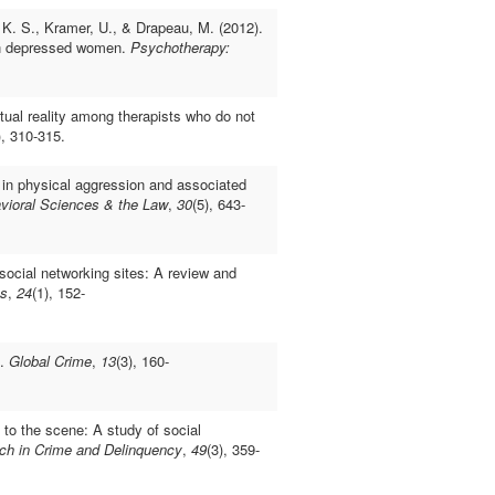
K. S., Kramer, U., & Drapeau, M. (2012).
 in depressed women.
Psychotherapy:
tual reality among therapists who do not
), 310-315.
 in physical aggression and associated
vioral Sciences & the Law
,
30
(5), 643-
 social networking sites: A review and
es
,
24
(1), 152-
s.
Global Crime
,
13
(3), 160-
 to the scene: A study of social
rch in Crime and Delinquency
,
49
(3), 359-