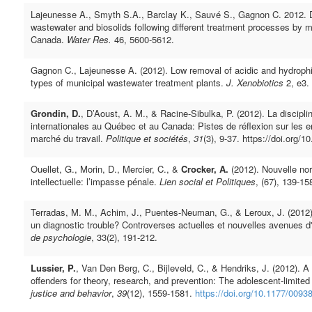
Lajeunesse A., Smyth S.A., Barclay K., Sauvé S., Gagnon C. 2012. Di
wastewater and biosolids following different treatment processes by m
Canada.
Water Res.
46, 5600-5612.
Gagnon C., Lajeunesse A. (2012). Low removal of acidic and hydrophi
types of municipal wastewater treatment plants.
J. Xenobiotics
2, e3.
Grondin, D.
, D’Aoust, A. M., & Racine-Sibulka, P. (2012). La discipl
internationales au Québec et au Canada: Pistes de réflexion sur les e
marché du travail.
Politique et sociétés
,
31
(3), 9-37. https://doi.org/
Ouellet, G., Morin, D., Mercier, C., &
Crocker, A.
(2012). Nouvelle nor
intellectuelle: l’impasse pénale.
Lien social et Politiques
, (67), 139-15
Terradas, M. M., Achim, J., Puentes-Neuman, G., & Leroux, J. (2012).
un diagnostic trouble? Controverses actuelles et nouvelles avenues d
de psychologie
, 33(2), 191-212.
Lussier, P.
, Van Den Berg, C., Bijleveld, C., & Hendriks, J. (2012). 
offenders for theory, research, and prevention: The adolescent-limited
justice and behavior
,
39
(12), 1559-1581.
https://doi.org/10.1177/009