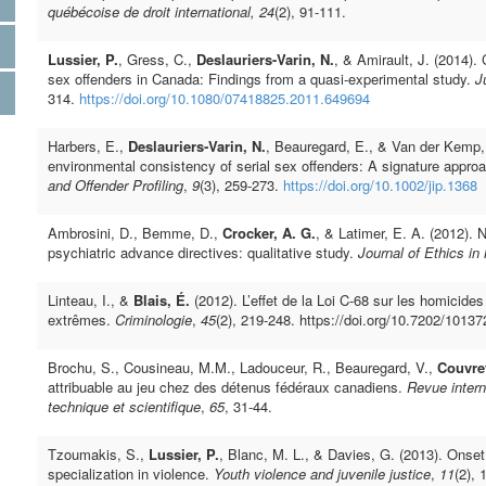
québécoise de droit international, 24
(2), 91-111.
Lussier, P.
, Gress, C.,
Deslauriers-Varin, N.
, & Amirault, J. (2014)
sex offenders in Canada: Findings from a quasi-experimental study.
J
314.
https://doi.org/10.1080/07418825.2011.649694
Harbers, E.,
Deslauriers‐Varin, N.
, Beauregard, E., & Van der Kemp, 
environmental consistency of serial sex offenders: A signature appro
and Offender Profiling
,
9
(3), 259-273.
https://doi.org/10.1002/jip.1368
Ambrosini, D., Bemme, D.,
Crocker, A. G.
, & Latimer, E. A. (2012). 
psychiatric advance directives: qualitative study.
Journal of Ethics in
Linteau, I., &
Blais, É.
(2012). L’effet de la Loi C-68 sur les homicid
extrêmes.
Criminologie
,
45
(2), 219-248. https://doi.org/10.7202/10137
Brochu, S., Cousineau, M.M., Ladouceur, R., Beauregard, V.,
Couvre
attribuable au jeu chez des détenus fédéraux canadiens.
Revue intern
technique et scientifique
,
65
, 31‐44.
Tzoumakis, S.,
Lussier, P.
, Blanc, M. L., & Davies, G. (2013). Onset,
specialization in violence.
Youth violence and juvenile justice
,
11
(2), 