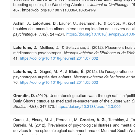
breeding species, the Wandering Albatross.
Journal of Ornithology
,
15
467. https://doi.org/10.1007/s10336-010-0541-9
Achim, J.,
Lafortune, D.
, Laurier, C., Jeammet, P., & Corcos, M. (201
troubles des conduites alimentaires: une exploration de l’univers de 
psychiatrique
,
77
(2), 247-264.
https://doi.org/10.1016/j.evopsy.2010.0
Lafortune, D.
, Meilleur, D., & Bellavance, J. (2012). Placement hors 
médicaments psychotropes.
Neuropsychiatrie de l'Enfance et de l'Ad
41.
https://doi.org/10.1016/j.neurenf.2011.07.002
Lafortune, D.
, Gagné, M. P., &
Blais, É.
(2012). De l’usage rationne
psychotropes auprès des enfants.
Neuropsychiatrie de l'enfance et d
76.
https://doi.org/10.1016/j.neurenf.2011.05.002
Grondin, D.
(2012). Understanding culture wars through satirical/poli
Daily Show's critique as mediated re-enactement of the culture war.
C
Studies
,
42
(3), 347-370.
https://doi.org/10.3138/cras.42.3.005
Caron, J., Fleury, M.-­J., Perreault, M.
Crocker, A. G.
, Tremblay, J.,T
Daniels, M. (2012). Prevalence of psychological distress and mental d
services in the epidemiological catchment area of Montréal South-­We