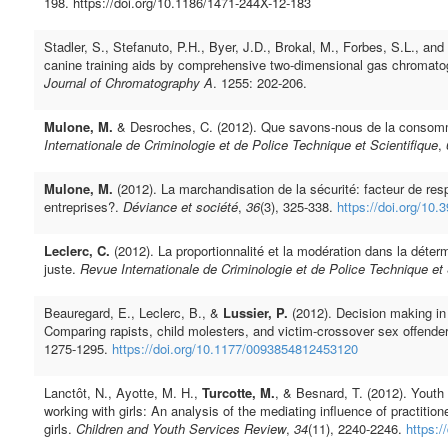
198. https://doi.org/10.1186/1471-244X-12-183
Stadler, S., Stefanuto, P.H., Byer, J.D., Brokal, M., Forbes, S.L., and
canine training aids by comprehensive two-dimensional gas chromatog
Journal of Chromatography A
. 1255: 202-206.
Mulone, M.
& Desroches, C. (2012). Que savons-nous de la consomm
Internationale de Criminologie et de Police Technique et Scientifique
,
Mulone, M.
(2012). La marchandisation de la sécurité: facteur de res
entreprises?.
Déviance et société
,
36
(3), 325-338.
https://doi.org/10
Leclerc, C.
(2012). La proportionnalité et la modération dans la détermin
juste.
Revue Internationale de Criminologie et de Police Technique et 
Beauregard, E., Leclerc, B., &
Lussier, P.
(2012). Decision making in
Comparing rapists, child molesters, and victim-crossover sex offende
1275-1295.
https://doi.org/10.1177/0093854812453120
Lanctôt, N., Ayotte, M. H.,
Turcotte, M.
, & Besnard, T. (2012). Youth
working with girls: An analysis of the mediating influence of practitio
girls.
Children and Youth Services Review
,
34
(11), 2240-2246.
https:/