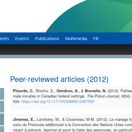
ents
Events
Publications
Multimedia
FR
Peer-reviewed articles (2012)
Plourde, C.
, Brochu, S.,
Gendron, A.
, &
Brunelle, N.
(2012). Pathw
male inmates in Canadian federal settings.
The Prison Journal
,
92
(4),
524.
https://doi.org/10.1177/0032885512457555
Jimenez, E.,
Lamboley, M., & Cousineau, M-M. (2012), Le mariage forc
vertu du Protocole additionnel à la Convention des Nations Unies contr
visant à prévenir, réprimer et punir la traite des personnes, en parti