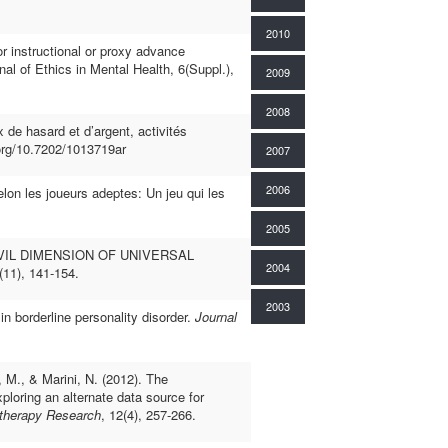
2010
or instructional or proxy advance
al of Ethics in Mental Health, 6(Suppl.),
2009
2008
x de hasard et d’argent, activités
i.org/10.7202/1013719ar
2007
2006
lon les joueurs adeptes: Un jeu qui les
2005
VIL DIMENSION OF UNIVERSAL
2004
 (11), 141-154.
2003
in borderline personality disorder.
Journal
, M., & Marini, N. (2012). The
ploring an alternate data source for
therapy Research
, 12(4), 257-266.