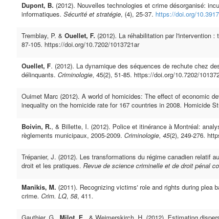
Dupont, B.
(2012). Nouvelles technologies et crime désorganisé: incu
informatiques.
Sécurité et stratégie
, (4), 25-37.
https://doi.org/10.391
Tremblay, P. &
Ouellet, F.
(2012). La réhabilitation par l'intervention : 
87-105. https://doi.org/10.7202/1013721ar
Ouellet, F
. (2012). La dynamique des séquences de rechute chez des
délinquants.
Criminologie
, 45(2), 51-85. https://doi.org/10.7202/10137
Ouimet Marc (2012). A world of homicides: The effect of economic 
inequality on the homicide rate for 167 countries in 2008. Homicide S
Boivin, R.
, & Billette, I. (2012). Police et itinérance à Montréal: anal
règlements municipaux, 2005-2009.
Criminologie
,
45
(2), 249-276. htt
Trépanier, J. (2012). Les transformations du régime canadien relatif a
droit et les pratiques.
Revue de science criminelle et de droit pénal 
Manikis, M.
(2011). Recognizing victims' role and rights during plea ba
crime.
Crim. LQ
,
58
, 411.
Gauthier, G.,
Milot, E.
, & Weimerskirch, H. (2012). Estimating dispersa