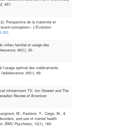
2
, 457-
2). Perspective de la maternité et
«l’avant-conception».
L'Evolution
4.020
du milieu familial et usage des
olescence
,
60
(1), 35-
l à l’usage optimal des médicaments
e l'adolescence
,
60
(1), 69-
tical infotainment TV: Jon Stewart and The
anadian Review of American
ousignant, M., Kestens, Y., Cargo, M., &
isorders, and use of mental health
st.
BMC Psychiatry
, 12(1), 183-