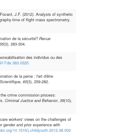
 Focant, J.F. (2012). Analysis of synthetic
raphy-time of flight mass spectrometry.
ation de la sécurité?
Revue
65
(3), 283-304.
ponsabilisation des individus ou des
.3917/ds.363.0325
ation de la peine : l'art d'être
Scientifique, 65
(3), 259-282.
 the crime commission process:
rs.
Criminal Justice and Behavior
,
39
(10),
 care workers' views on the challenges of
ner gender and prior experience with
/doi.org/10.1016/j.childyouth.2012.08.002