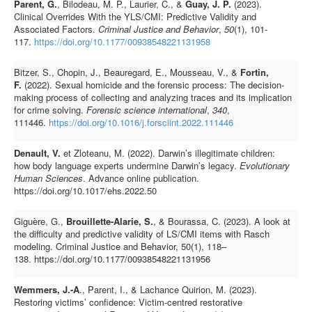
Parent, G.
, Bilodeau, M. P., Laurier, C., &
Guay, J. P.
(2023).
Clinical Overrides With the YLS/CMI: Predictive Validity and
Associated Factors.
Criminal Justice and Behavior
,
50
(1), 101-
117.
https://doi.org/10.1177/00938548221131958
Bitzer, S., Chopin, J., Beauregard, E., Mousseau, V., &
Fortin,
F.
(2022). Sexual homicide and the forensic process: The decision-
making process of collecting and analyzing traces and its implication
for crime solving.
Forensic science international
,
340
,
111446.
https://doi.org/10.1016/j.forsciint.2022.111446
Denault, V.
et Zloteanu, M. (2022). Darwin’s illegitimate children:
how body language experts undermine Darwin’s legacy.
Evolutionary
Human Sciences
. Advance online publication.
https://doi.org/10.1017/ehs.2022.50
Giguère, G.,
Brouillette-Alarie, S.
, & Bourassa, C. (2023). A look at
the difficulty and predictive validity of LS/CMI items with Rasch
modeling. Criminal Justice and Behavior, 50(1), 118–
138. https://doi.org/10.1177/00938548221131956
Wemmers, J.-A
., Parent, I., & Lachance Quirion, M. (2023).
Restoring victims’ confidence: Victim-centred restorative