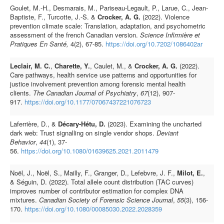
Goulet, M.-H., Desmarais, M., Pariseau-Legault, P., Larue, C., Jean-
Baptiste, F., Turcotte, J.-S. &
Crocker, A. G.
(2022). Violence
prevention climate scale: Translation, adaptation, and psychometric
assessment of the french Canadian version.
Science Infirmière et
Pratiques En Santé,
4(2), 67-85.
https://doi.org/10.7202/1086402ar
Leclair, M. C.
,
Charette, Y.
, Caulet, M., &
Crocker, A. G.
(2022).
Care pathways, health service use patterns and opportunities for
justice involvement prevention among forensic mental health
clients.
The Canadian Journal of Psychiatry
,
67
(12), 907-
917.
https://doi.org/10.1177/07067437221076723
Laferrière, D., &
Décary-Hétu, D.
(2023). Examining the uncharted
dark web: Trust signalling on single vendor shops.
Deviant
Behavior
,
44
(1), 37-
56.
https://doi.org/10.1080/01639625.2021.2011479
Noël, J., Noël, S., Mailly, F., Granger, D., Lefebvre, J. F.,
Milot, E.
,
& Séguin, D. (2022). Total allele count distribution (TAC curves)
improves number of contributor estimation for complex DNA
mixtures.
Canadian Society of Forensic Science Journal
,
55
(3), 156-
170.
https://doi.org/10.1080/00085030.2022.2028359