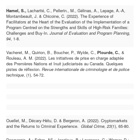
Hamel, S.,
Lacharité, C., Pellerin., M., Gélinas, A., Lepage, A.-A,
Montambeault, J. & Chicoine, C. (2022).
The Experience of
Facilitators at the Heart of the Evaluation of the Implementation of a
Program Centred on the Strengths and Skills of High-Risk Families:
Challenges and Buy-In.
Journal of Evaluation and Program Planning,
94
, 1-8.
Vacheret, M., Quirion, B., Boucher, P., Wylde, C.,
Plourde, C.
, &
Rouleau, A. M. (2022). Les initiatives de prise en charge adaptée
des Premières Nations et Inuit judiciarisés au Canada. Quelques
pistes de réflexion.
Revue internationale de criminologie et de police
technique
, (1), 54-72.
Ouellet, M., Décary-Hétu, D. & Bergeron, A. (2022). Cryptomarkets
and the Returns to Criminal Experience.
Global Crime, 23
(1), 65-80.
Desmarais, A ; Fabre, AS ; Jongleux, B ; Lawrence, G ; Werner, D ;