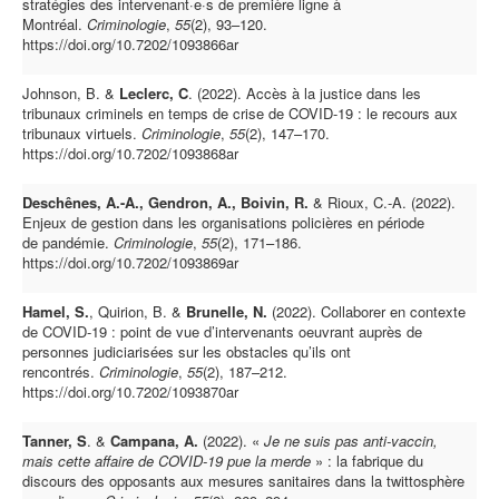
stratégies des intervenant·e·s de première ligne à
Montréal.
Criminologie
,
55
(2), 93–120.
https://doi.org/10.7202/1093866ar
Johnson, B. &
Leclerc, C
. (2022). Accès à la justice dans les
tribunaux criminels en temps de crise de COVID-19 : le recours aux
tribunaux virtuels.
Criminologie
,
55
(2), 147–170.
https://doi.org/10.7202/1093868ar
Deschênes, A.-A., Gendron, A., Boivin, R.
& Rioux, C.-A. (2022).
Enjeux de gestion dans les organisations policières en période
de pandémie.
Criminologie
,
55
(2), 171–186.
https://doi.org/10.7202/1093869ar
Hamel, S.
, Quirion, B. &
Brunelle, N.
(2022). Collaborer en contexte
de COVID-19 : point de vue d’intervenants oeuvrant auprès de
personnes judiciarisées sur les obstacles qu’ils ont
rencontrés.
Criminologie
,
55
(2), 187–212.
https://doi.org/10.7202/1093870ar
Tanner, S
. &
Campana, A.
(2022). «
Je ne suis pas anti-vaccin,
mais cette affaire de COVID-19 pue la merde
» : la fabrique du
discours des opposants aux mesures sanitaires dans la twittosphère