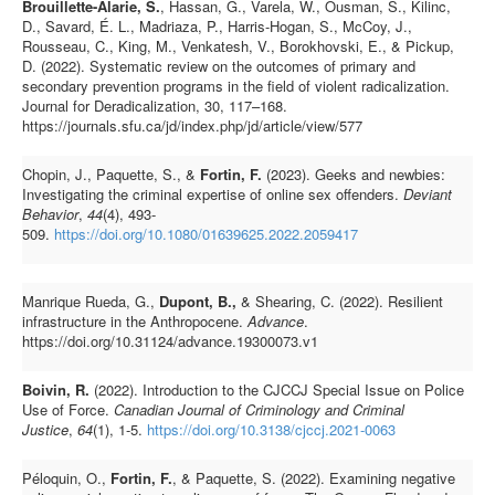
Brouillette-Alarie, S.
, Hassan, G., Varela, W., Ousman, S., Kilinc,
D., Savard, É. L., Madriaza, P., Harris-Hogan, S., McCoy, J.,
Rousseau, C., King, M., Venkatesh, V., Borokhovski, E., & Pickup,
D. (2022). Systematic review on the outcomes of primary and
secondary prevention programs in the field of violent radicalization.
Journal for Deradicalization, 30, 117–168.
https://journals.sfu.ca/jd/index.php/jd/article/view/577
Chopin, J., Paquette, S., &
Fortin, F.
(2023). Geeks and newbies:
Investigating the criminal expertise of online sex offenders.
Deviant
Behavior
,
44
(4), 493-
509.
https://doi.org/10.1080/01639625.2022.2059417
Manrique Rueda, G.,
Dupont, B.,
& Shearing, C. (2022). Resilient
infrastructure in the Anthropocene.
Advance
.
https://doi.org/10.31124/advance.19300073.v1
Boivin, R.
(2022). Introduction to the CJCCJ Special Issue on Police
Use of Force.
Canadian Journal of Criminology and Criminal
Justice
,
64
(1), 1-5.
https://doi.org/10.3138/cjccj.2021-0063
Péloquin, O.,
Fortin, F.
, & Paquette, S. (2022). Examining negative