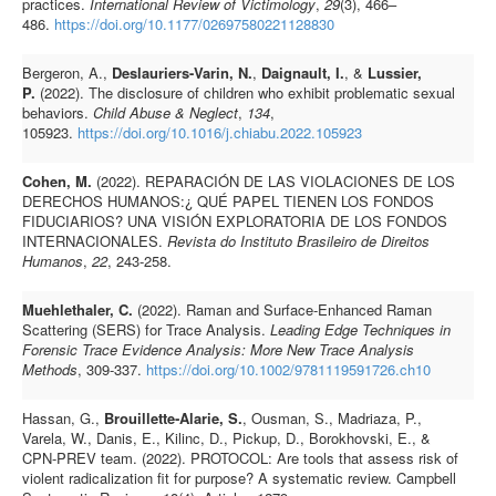
practices.
International Review of Victimology
,
29
(3), 466–
486.
https://doi.org/10.1177/02697580221128830
Bergeron, A.,
Deslauriers-Varin, N.
,
Daignault, I.
, &
Lussier,
P.
(2022). The disclosure of children who exhibit problematic sexual
behaviors.
Child Abuse & Neglect
,
134
,
105923.
https://doi.org/10.1016/j.chiabu.2022.105923
Cohen, M.
(2022). REPARACIÓN DE LAS VIOLACIONES DE LOS
DERECHOS HUMANOS:¿ QUÉ PAPEL TIENEN LOS FONDOS
FIDUCIARIOS? UNA VISIÓN EXPLORATORIA DE LOS FONDOS
INTERNACIONALES.
Revista do Instituto Brasileiro de Direitos
Humanos
,
22
, 243-258.
Muehlethaler, C.
(2022). Raman and Surface‐Enhanced Raman
Scattering (SERS) for Trace Analysis.
Leading Edge Techniques in
Forensic Trace Evidence Analysis: More New Trace Analysis
Methods
, 309-337.
https://doi.org/10.1002/9781119591726.ch10
Hassan, G.,
Brouillette‐Alarie, S.
, Ousman, S., Madriaza, P.,
Varela, W., Danis, E., Kilinc, D., Pickup, D., Borokhovski, E., &
CPN‐PREV team. (2022). PROTOCOL: Are tools that assess risk of
violent radicalization fit for purpose? A systematic review. Campbell