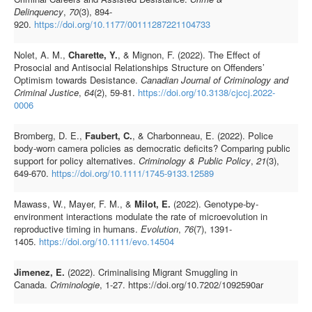
Delinquency
,
70
(3), 894-
920.
https://doi.org/10.1177/00111287221104733
Nolet, A. M.,
Charette, Y.
, & Mignon, F. (2022). The Effect of
Prosocial and Antisocial Relationships Structure on Offenders’
Optimism towards Desistance.
Canadian Journal of Criminology and
Criminal Justice
,
64
(2), 59-81.
https://doi.org/10.3138/cjccj.2022-
0006
Bromberg, D. E.,
Faubert, C.
, & Charbonneau, E. (2022). Police
body‐worn camera policies as democratic deficits? Comparing public
support for policy alternatives.
Criminology & Public Policy
,
21
(3),
649-670.
https://doi.org/10.1111/1745-9133.12589
Mawass, W., Mayer, F. M., &
Milot, E.
(2022). Genotype‐by‐
environment interactions modulate the rate of microevolution in
reproductive timing in humans.
Evolution
,
76
(7), 1391-
1405.
https://doi.org/10.1111/evo.14504
Jimenez, E.
(2022). Criminalising Migrant Smuggling in
Canada.
Criminologie
, 1-27. https://doi.org/10.7202/1092590ar