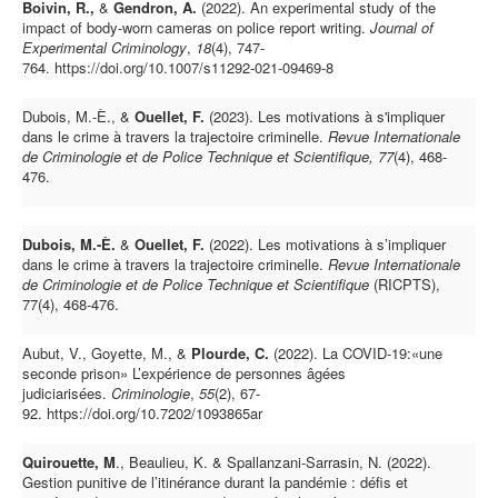
Boivin, R.,
&
Gendron, A.
(2022). An experimental study of the
impact of body-worn cameras on police report writing.
Journal of
Experimental Criminology
,
18
(4), 747-
764. https://doi.org/10.1007/s11292-021-09469-8
Dubois, M.-È., &
Ouellet, F.
(2023). Les motivations à s'impliquer
dans le crime à travers la trajectoire criminelle.
Revue Internationale
de Criminologie et de Police Technique et Scientifique, 77
(4), 468-
476.
Dubois, M.-È.
&
Ouellet, F.
(2022). Les motivations à s’impliquer
dans le crime à travers la trajectoire criminelle.
Revue Internationale
de Criminologie et de Police Technique et Scientifique
(RICPTS),
77(4), 468-476.
Aubut, V., Goyette, M., &
Plourde, C.
(2022). La COVID-19:«une
seconde prison» L’expérience de personnes âgées
judiciarisées.
Criminologie
,
55
(2), 67-
92. https://doi.org/10.7202/1093865ar
Quirouette, M
., Beaulieu, K. & Spallanzani-Sarrasin, N. (2022).
Gestion punitive de l’itinérance durant la pandémie : défis et