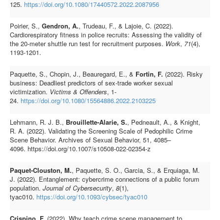
125.
https://doi.org/10.1080/17440572.2022.2087956
Poirier, S.,
Gendron, A.
, Trudeau, F., & Lajoie, C. (2022).
Cardiorespiratory fitness in police recruits: Assessing the validity of
the 20-meter shuttle run test for recruitment purposes.
Work
,
71
(4),
1193-1201.
Paquette, S., Chopin, J., Beauregard, E., &
Fortin, F.
(2022). Risky
business: Deadliest predictors of sex-trade worker sexual
victimization.
Victims & Offenders
, 1-
24.
https://doi.org/10.1080/15564886.2022.2103225
Lehmann, R. J. B.,
Brouillette-Alarie, S.
, Pedneault, A., & Knight,
R. A. (2022). Validating the Screening Scale of Pedophilic Crime
Scene Behavior. Archives of Sexual Behavior, 51, 4085–
4096. https://doi.org/10.1007/s10508-022-02354-z
Paquet-Clouston, M.
, Paquette, S. O., Garcia, S., & Erquiaga, M.
J. (2022). Entanglement: cybercrime connections of a public forum
population.
Journal of Cybersecurity
,
8
(1),
tyac010.
https://doi.org/10.1093/cybsec/tyac010
Crispino, F.
(2022). Why teach crime scene management to