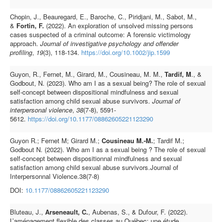
Chopin, J., Beauregard, E., Baroche, C., Piridjani, M., Sabot, M.,
&
Fortin, F.
(2022). An exploration of unsolved missing persons
cases suspected of a criminal outcome: A forensic victimology
approach.
Journal of investigative psychology and offender
profiling
,
19
(3), 118-134.
https://doi.org/10.1002/jip.1599
Guyon, R., Fernet, M., Girard, M., Cousineau, M. M.,
Tardif, M
., &
Godbout, N. (2023). Who am I as a sexual being? The role of sexual
self-concept between dispositional mindfulness and sexual
satisfaction among child sexual abuse survivors.
Journal of
interpersonal violence
,
38
(7-8), 5591-
5612.
https://doi.org/10.1177/08862605221123290
Guyon R.; Fernet M; Girard M.;
Cousineau M.-M.
; Tardif M.;
Godbout N. (2022). Who am I as a sexual being ? The role of sexual
self-concept between dispositionnal mindfulness and sexual
satisfaction among child sexual abuse survivors.Journal of
Interpersonnal Violence.38(7-8)
DOI:
10.1177/08862605221123290
Bluteau, J.,
Arseneault, C.
, Aubenas, S., & Dufour, F. (2022).
L’aménagement flexible des classes au Québec: une étude