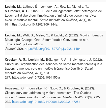
Leclair, M.
, Latimer, É., Lemieux, A., Roy, L., Nicholls, T.,
&
Crocker, A. G.
(2022). Au-delà du logement: l’effet hétérogène de
Logement d’abord sur l’implication criminelle de personnes vivant
avec un trouble mental.
Santé mentale au Québec
,
47
(1), 37-
61. https://doi.org/10.7202/1094144ar
Leclair, M.
, Wali, S., Melro, C., & Ladak, Z. (2022). Moving Towards
Meaningful Change, One Uncomfortable Conversation at a
Time.
Healthy Populations
Journal
,
2
(2).
https://doi.org/10.15273/hpj.v2i2.11484
Crocker, A. G.
,
Leclair, M.
, Bélanger, F. A., & Livingston, J. (2022).
Survol de l’organisation des services de santé mentale forensique à
travers le monde: vers un modèle hiérarchisé-équilibré.
Santé
mentale au Québec
,
47
(1), 181-
217. https://doi.org/10.7202/1094150ar
Rousseau, C., Frounfelker, R., Ngov, C., &
Crocker, A.
(2023).
Clinical services addressing violent extremism: The Quebec
model.
International Journal of Forensic Mental Health
,
22
(3), 222-
232.
https://doi.org/10.1080/14999013.2022.2147254