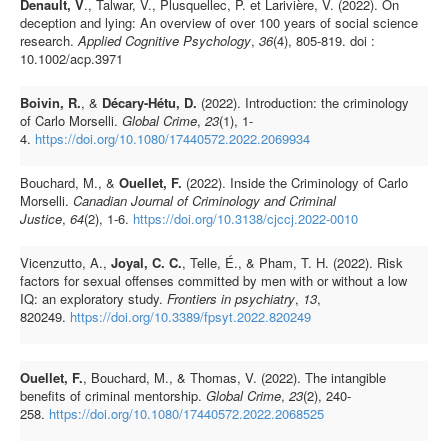
Denault, V
., Talwar, V., Plusquellec, P. et Larivière, V. (2022). On
deception and lying: An overview of over 100 years of social science
research.
Applied Cognitive Psychology
,
36
(4), 805-819. doi :
10.1002/acp.3971
Boivin, R.
, &
Décary-Hétu, D.
(2022). Introduction: the criminology
of Carlo Morselli.
Global Crime
,
23
(1), 1-
4.
https://doi.org/10.1080/17440572.2022.2069934
Bouchard, M., &
Ouellet, F.
(2022). Inside the Criminology of Carlo
Morselli.
Canadian Journal of Criminology and Criminal
Justice
,
64
(2), 1-6.
https://doi.org/10.3138/cjccj.2022-0010
Vicenzutto, A.,
Joyal, C. C.
, Telle, É., & Pham, T. H. (2022). Risk
factors for sexual offenses committed by men with or without a low
IQ: an exploratory study.
Frontiers in psychiatry
,
13
,
820249.
https://doi.org/10.3389/fpsyt.2022.820249
Ouellet, F.
, Bouchard, M., & Thomas, V. (2022). The intangible
benefits of criminal mentorship.
Global Crime
,
23
(2), 240-
258.
https://doi.org/10.1080/17440572.2022.2068525