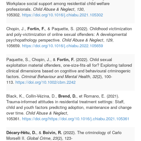
Workplace social support among residential child welfare
professionals.
Child Abuse & Neglect
,
130
,
105302.
https://doi.org/10.1016/j.chiabu.2021.105302
Chopin, J.,
Fortin, F.
, & Paquette, S. (2022). Childhood victimization
and poly-victimization of online sexual offenders: A developmental
psychopathology perspective.
Child Abuse & Neglect
,
129
,
105659.
https://doi.org/10.1016/j.chiabu.2022.105659
Paquette, S., Chopin, J., &
Fortin, F.
(2022). Child sexual
exploitation material offenders, one‐size‐fits‐all for? Exploring tailored
clinical dimensions based on cognitive and behavioural criminogenic
factors.
Criminal Behaviour and Mental Health
,
32
(2), 100-
113.
https://doi.org/10.1002/cbm.2242
Black, K., Collin-Vézina, D.,
Brend, D.
, et Romano, E. (2021).
Trauma-informed attitudes in residential treatment settings: Staff,
child and youth factors predicting adoption, maintenance and change
over time.
Child Abuse & Neglect
,
105361.
https://doi.org/https://doi.org/10.1016/j.chiabu.2021.105361
Décary-Hétu, D.
, &
Boivin, R.
(2022). The criminology of Carlo
Morselli II.
Global Crime
,
23
(2), 123-