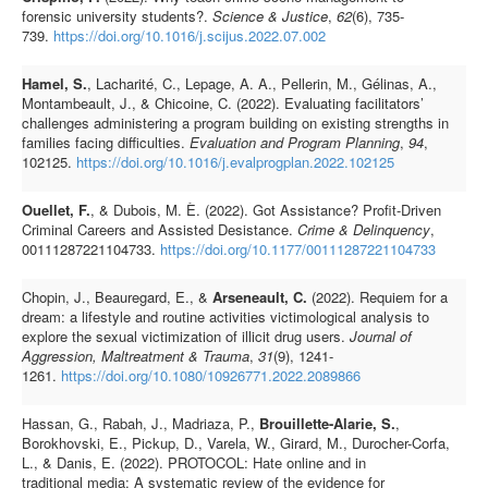
forensic university students?.
Science & Justice
,
62
(6), 735-
739.
https://doi.org/10.1016/j.scijus.2022.07.002
Hamel, S.
, Lacharité, C., Lepage, A. A., Pellerin, M., Gélinas, A.,
Montambeault, J., & Chicoine, C. (2022). Evaluating facilitators’
challenges administering a program building on existing strengths in
families facing difficulties.
Evaluation and Program Planning
,
94
,
102125.
https://doi.org/10.1016/j.evalprogplan.2022.102125
Ouellet, F.
, & Dubois, M. È. (2022). Got Assistance? Profit-Driven
Criminal Careers and Assisted Desistance.
Crime & Delinquency
,
00111287221104733.
https://doi.org/10.1177/00111287221104733
Chopin, J., Beauregard, E., &
Arseneault, C.
(2022). Requiem for a
dream: a lifestyle and routine activities victimological analysis to
explore the sexual victimization of illicit drug users.
Journal of
Aggression, Maltreatment & Trauma
,
31
(9), 1241-
1261.
https://doi.org/10.1080/10926771.2022.2089866
Hassan, G., Rabah, J., Madriaza, P.,
Brouillette-Alarie, S.
,
Borokhovski, E., Pickup, D., Varela, W., Girard, M., Durocher-Corfa,
L., & Danis, E. (2022). PROTOCOL: Hate online and in
traditional media: A systematic review of the evidence for