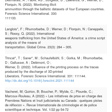
Florquin, N. (2022). Monitoring illicit
ammunition through the ballistic datasets of four European countries.
Forensic Science International. 330:
111133.
Langlois*, F ; Rhumorbarbe, D ; Werner, D ; Florquin, N ; Caneppele,
S ; Rossy, Q. (2022). International
weapons trafficking from the United States of America: a crime script
analysis of the means of
transportation. Global Crime. 23(3): 284 – 305.
Trincat*, T ; Saner*, M ; Schaufelbühl, S ; Gorka, M ; Rhumorbarbe,
D ; Gallusser, A ; Delémont, O ;
Werner, D. (2022). Influence of the printing process on the traces
produced by the discharge of 3D-printed
Liberators. Forensic Science International. 331: 111144.
http://dx.doi.org/10.1016/j.forsciint.2021.111144
Vacheret, M; Quirion, B; Boucher, P.; Wylde, C.; Plourde, C.;
Marcoux-Rouleau, A (2022) « Les initiatives de prise en charge des
Premières Nations et Inuit judiciarisés au Canada : quelques pistes
de réflexion ». Revue Internationale de criminologie et de police
scientifique et technique. Vol. 1/22 pp 54-72