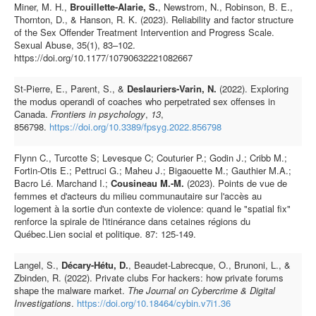
Miner, M. H.,
Brouillette-Alarie, S.
, Newstrom, N., Robinson, B. E.,
Thornton, D., & Hanson, R. K. (2023). Reliability and factor structure
of the Sex Offender Treatment Intervention and Progress Scale.
Sexual Abuse, 35(1), 83–102.
https://doi.org/10.1177/10790632221082667
St-Pierre, E., Parent, S., &
Deslauriers-Varin, N.
(2022). Exploring
the modus operandi of coaches who perpetrated sex offenses in
Canada.
Frontiers in psychology
,
13
,
856798.
https://doi.org/10.3389/fpsyg.2022.856798
Flynn C., Turcotte S; Levesque C; Couturier P.; Godin J.; Cribb M.;
Fortin-Otis E.; Pettruci G.; Maheu J.; Bigaouette M.; Gauthier M.A.;
Bacro Lé. Marchand I.;
Cousineau M.-M.
(2023). Points de vue de
femmes et d'acteurs du milieu communautaire sur l'accès au
logement à la sortie d'un contexte de violence: quand le "spatial fix"
renforce la spirale de l'itinérance dans cetaines régions du
Québec.Lien social et politique. 87: 125-149.
Langel, S.,
Décary-Hétu, D.
, Beaudet-Labrecque, O., Brunoni, L., &
Zbinden, R. (2022). Private clubs For hackers: how private forums
shape the malware market.
The Journal on Cybercrime & Digital
Investigations
.
https://doi.org/10.18464/cybin.v7i1.36