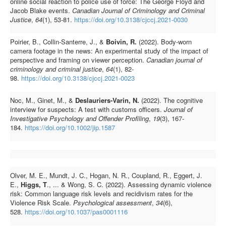
online social reaction to police use of force: The George Floyd and
Jacob Blake events.
Canadian Journal of Criminology and Criminal
Justice
,
64
(1), 53-81.
https://doi.org/10.3138/cjccj.2021-0030
Poirier, B., Collin-Santerre, J., &
Boivin, R.
(2022). Body-worn
camera footage in the news: An experimental study of the impact of
perspective and framing on viewer perception.
Canadian journal of
criminology and criminal justice
,
64
(1), 82-
98.
https://doi.org/10.3138/cjccj.2021-0023
Noc, M., Ginet, M., &
Deslauriers‐Varin, N.
(2022). The cognitive
interview for suspects: A test with customs officers.
Journal of
Investigative Psychology and Offender Profiling
,
19
(3), 167-
184.
https://doi.org/10.1002/jip.1587
Olver, M. E., Mundt, J. C., Hogan, N. R., Coupland, R., Eggert, J.
E.,
Higgs, T
., ... & Wong, S. C. (2022). Assessing dynamic violence
risk: Common language risk levels and recidivism rates for the
Violence Risk Scale.
Psychological assessment
,
34
(6),
528.
https://doi.org/10.1037/pas0001116