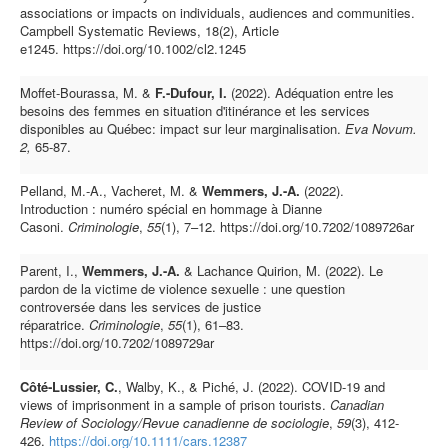
associations or impacts on individuals, audiences and communities.
Campbell Systematic Reviews, 18(2), Article
e1245. https://doi.org/10.1002/cl2.1245
Moffet-Bourassa, M. &
F.-Dufour, I.
(2022). Adéquation entre les
besoins des femmes en situation d'itinérance et les services
disponibles au Québec: impact sur leur marginalisation.
Eva Novum.
2,
65-87.
Pelland, M.-A., Vacheret, M. &
Wemmers, J.-A.
(2022).
Introduction : numéro spécial en hommage à Dianne
Casoni.
Criminologie
,
55
(1), 7–12. https://doi.org/10.7202/1089726ar
Parent, I.,
Wemmers, J.-A.
& Lachance Quirion, M. (2022). Le
pardon de la victime de violence sexuelle : une question
controversée dans les services de justice
réparatrice.
Criminologie
,
55
(1), 61–83.
https://doi.org/10.7202/1089729ar
Côté‐Lussier, C.
, Walby, K., & Piché, J. (2022). COVID‐19 and
views of imprisonment in a sample of prison tourists.
Canadian
Review of Sociology/Revue canadienne de sociologie
,
59
(3), 412-
426.
https://doi.org/10.1111/cars.12387