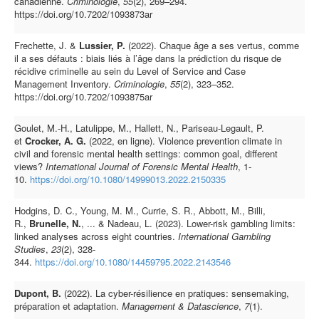
canadienne.
Criminologie
,
55
(2), 269–294.
https://doi.org/10.7202/1093873ar
Frechette, J. &
Lussier, P.
(2022). Chaque âge a ses vertus, comme
il a ses défauts : biais liés à l’âge dans la prédiction du risque de
récidive criminelle au sein du Level of Service and Case
Management Inventory.
Criminologie
,
55
(2), 323–352.
https://doi.org/10.7202/1093875ar
Goulet, M.-H., Latulippe, M., Hallett, N., Pariseau-Legault, P.
et
Crocker, A. G.
(2022, en ligne). Violence prevention climate in
civil and forensic mental health settings: common goal, different
views?
International Journal of Forensic Mental Health
, 1-
10.
https://doi.org/10.1080/14999013.2022.2150335
Hodgins, D. C., Young, M. M., Currie, S. R., Abbott, M., Billi,
R.,
Brunelle, N.
, ... & Nadeau, L. (2023). Lower-risk gambling limits:
linked analyses across eight countries.
International Gambling
Studies
,
23
(2), 328-
344.
https://doi.org/10.1080/14459795.2022.2143546
Dupont, B.
(2022). La cyber-résilience en pratiques: sensemaking,
préparation et adaptation.
Management & Datascience
,
7
(1).