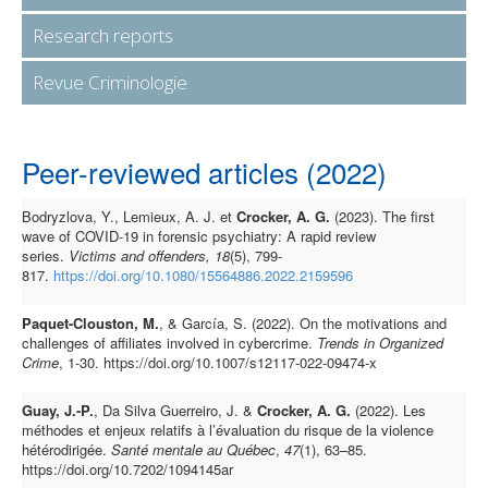
Research reports
Revue Criminologie
Peer-reviewed articles (2022)
Bodryzlova, Y., Lemieux, A. J. et
Crocker, A. G.
(2023). The first
wave of COVID-19 in forensic psychiatry: A rapid review
series.
Victims and offenders, 18
(5), 799-
817.
https://doi.org/10.1080/15564886.2022.2159596
Paquet-Clouston, M.
, & García, S. (2022). On the motivations and
challenges of affiliates involved in cybercrime.
Trends in Organized
Crime
, 1-30. https://doi.org/10.1007/s12117-022-09474-x
Guay, J.-P.
, Da Silva Guerreiro, J. &
Crocker, A. G.
(2022). Les
méthodes et enjeux relatifs à l’évaluation du risque de la violence
hétérodirigée.
Santé mentale au Québec
,
47
(1), 63–85.
https://doi.org/10.7202/1094145ar