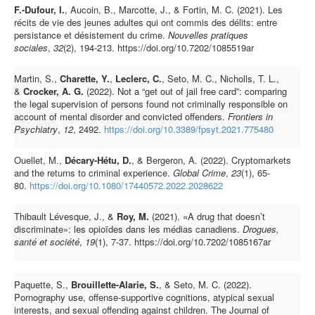
F.-Dufour, I.
, Aucoin, B., Marcotte, J., & Fortin, M. C. (2021). Les
récits de vie des jeunes adultes qui ont commis des délits: entre
persistance et désistement du crime.
Nouvelles pratiques
sociales
,
32
(2), 194-213. https://doi.org/10.7202/1085519ar
Martin, S.,
Charette, Y.
,
Leclerc, C.
, Seto, M. C., Nicholls, T. L.,
&
Crocker, A. G.
(2022). Not a “get out of jail free card”: comparing
the legal supervision of persons found not criminally responsible on
account of mental disorder and convicted offenders.
Frontiers in
Psychiatry
,
12
, 2492.
https://doi.org/10.3389/fpsyt.2021.775480
Ouellet, M.,
Décary-Hétu, D.
, & Bergeron, A. (2022). Cryptomarkets
and the returns to criminal experience.
Global Crime
,
23
(1), 65-
80.
https://doi.org/10.1080/17440572.2022.2028622
Thibault Lévesque, J., &
Roy, M.
(2021). «A drug that doesn’t
discriminate»: les opioïdes dans les médias canadiens.
Drogues,
santé et société
,
19
(1), 7-37. https://doi.org/10.7202/1085167ar
Paquette, S.,
Brouillette-Alarie, S.
, & Seto, M. C. (2022).
Pornography use, offense-supportive cognitions, atypical sexual
interests, and sexual offending against children. The Journal of