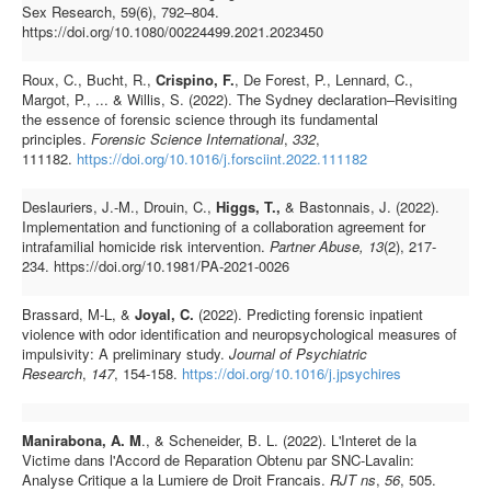
Sex Research, 59(6), 792–804.
https://doi.org/10.1080/00224499.2021.2023450
Roux, C., Bucht, R.,
Crispino, F.
, De Forest, P., Lennard, C.,
Margot, P., ... & Willis, S. (2022). The Sydney declaration–Revisiting
the essence of forensic science through its fundamental
principles.
Forensic Science International
,
332
,
111182.
https://doi.org/10.1016/j.forsciint.2022.111182
Deslauriers, J.-M., Drouin, C.,
Higgs, T.,
& Bastonnais, J. (2022).
Implementation and functioning of a collaboration agreement for
intrafamilial homicide risk intervention.
Partner Abuse, 13
(2), 217-
234. https://doi.org/10.1981/PA-2021-0026
Brassard, M-L, &
Joyal, C.
(2022). Predicting forensic inpatient
violence with odor identification and neuropsychological measures of
impulsivity: A preliminary study.
Journal of Psychiatric
Research
,
147
, 154-158.
https://doi.org/10.1016/j.jpsychires
Manirabona, A. M
., & Scheneider, B. L. (2022). L'Interet de la
Victime dans l'Accord de Reparation Obtenu par SNC-Lavalin:
Analyse Critique a la Lumiere de Droit Francais.
RJT ns
,
56
, 505.