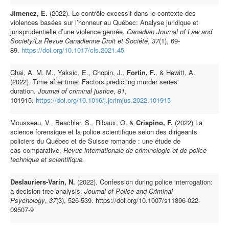
Jimenez, E.
(2022). Le contrôle excessif dans le contexte des
violences basées sur l’honneur au Québec: Analyse juridique et
jurisprudentielle d’une violence genrée.
Canadian Journal of Law and
Society/La Revue Canadienne Droit et Société
,
37
(1), 69-
89.
https://doi.org/10.1017/cls.2021.45
Chai, A. M. M., Yaksic, E., Chopin, J.,
Fortin, F.
, & Hewitt, A.
(2022). Time after time: Factors predicting murder series'
duration.
Journal of criminal justice
,
81
,
101915.
https://doi.org/10.1016/j.jcrimjus.2022.101915
Mousseau, V., Beachler, S., Ribaux, O. &
Crispino, F.
(2022) La
science forensique et la police scientifique selon des dirigeants
policiers du Québec et de Suisse romande : une étude de
cas comparative.
Revue internationale de criminologie et de police
technique et scientifique.
Deslauriers-Varin, N.
(2022). Confession during police interrogation:
a decision tree analysis.
Journal of Police and Criminal
Psychology
,
37
(3), 526-539. https://doi.org/10.1007/s11896-022-
09507-9