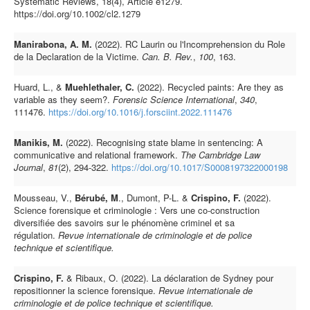
Systematic Reviews, 18(4), Article e1279.
https://doi.org/10.1002/cl2.1279
Manirabona, A. M.
(2022). RC Laurin ou l'Incomprehension du Role
de la Declaration de la Victime.
Can. B. Rev.
,
100
, 163.
Huard, L., &
Muehlethaler, C.
(2022). Recycled paints: Are they as
variable as they seem?.
Forensic Science International
,
340
,
111476.
https://doi.org/10.1016/j.forsciint.2022.111476
Manikis, M.
(2022). Recognising state blame in sentencing: A
communicative and relational framework.
The Cambridge Law
Journal
,
81
(2), 294-322.
https://doi.org/10.1017/S0008197322000198
Mousseau, V.,
Bérubé, M
., Dumont, P-L. &
Crispino, F.
(2022).
Science forensique et criminologie : Vers une co-construction
diversifiée des savoirs sur le phénomène criminel et sa
régulation.
Revue internationale de criminologie et de police
technique et scientifique.
Crispino, F.
& Ribaux, O. (2022). La déclaration de Sydney pour
repositionner la science forensique.
Revue internationale de
criminologie et de police technique et scientifique.