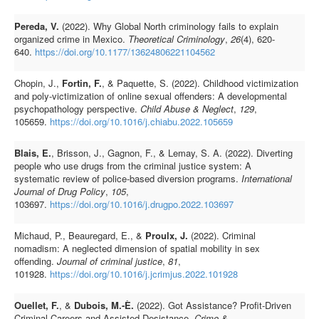
Pereda, V.
(2022). Why Global North criminology fails to explain
organized crime in Mexico.
Theoretical Criminology
,
26
(4), 620-
640.
https://doi.org/10.1177/13624806221104562
Chopin, J.,
Fortin, F.
, & Paquette, S. (2022). Childhood victimization
and poly-victimization of online sexual offenders: A developmental
psychopathology perspective.
Child Abuse & Neglect
,
129
,
105659.
https://doi.org/10.1016/j.chiabu.2022.105659
Blais, E.
, Brisson, J., Gagnon, F., & Lemay, S. A. (2022). Diverting
people who use drugs from the criminal justice system: A
systematic review of police-based diversion programs.
International
Journal of Drug Policy
,
105
,
103697.
https://doi.org/10.1016/j.drugpo.2022.103697
Michaud, P., Beauregard, E., &
Proulx, J.
(2022). Criminal
nomadism: A neglected dimension of spatial mobility in sex
offending.
Journal of criminal justice
,
81
,
101928.
https://doi.org/10.1016/j.jcrimjus.2022.101928
Ouellet, F.
, &
Dubois, M.-È.
(2022). Got Assistance? Profit-Driven
Criminal Careers and Assisted Desistance.
Crime &