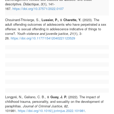
descriptive.
Didactique
,
3
(1), 141-
167.
https://doi.org/10.37571/2022.0107
Chouinard-Thivierge, S.,
Lussier, P.,
&
Charette, Y.
(2023). The
adult offending outcomes of adolescents who have perpetrated a sex
offense: is sexual offending in adolescence indicative of things to
come?.
Youth violence and juvenile justice
,
21
(1), 3-
26.
https://doi.org/10.1177/15412040221123529
Longpré, N., Galiano, C. B., &
Guay, J. P.
(2022). The impact of
childhood trauma, personality, and sexuality on the development of
paraphilias.
Journal of Criminal Justice
,
82
,
101981.
https://doi.org/10.1016/j.jcrimjus.2022.101981
.