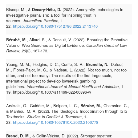
Biscop, M., &
Décary-Hétu, D.
(2022). Anonymity technologies in
investigative journalism: a tool for inspiring trust in
sources.
Journalism Practice
, 1-
22.
https://doi.org/10.1080/17512786.2022.2113740
Bérubé, M.
, Allard, S., & Denault, V. (2022). Ensuring the Probative
Value of Web Searches as Digital Evidence.
Canadian Criminal Law
Review
,
26
(2), 167-173.
Young, M. M., Hodgins, D. C., Currie, S. R.,
Brunelle, N.
, Dufour,
M., Flores-Pajot, M. C., & Nadeau, L. (2022). Not too much, not too
often, and not too many: The results of the first large-scale,
international project to develop lower-risk gambling
guidelines.
International Journal of Mental Health and Addiction
, 1-
19. https://doi.org/10.1007/s11469-022-00896-w
Arvisais, O., Guidère, M., Belporo, L. C.,
Bérubé, M.
, Chamsine, C.,
& Mahhou, M. A. (2022). The Ideological Indoctrination through ISIS
Textbooks.
Studies in Conflict & Terrorism
, 1-
23.
https://doi.org/10.1080/1057610X.2022.2106778
Brend, D. M.
, & Collin-Vézina, D. (2022). Stronger together: