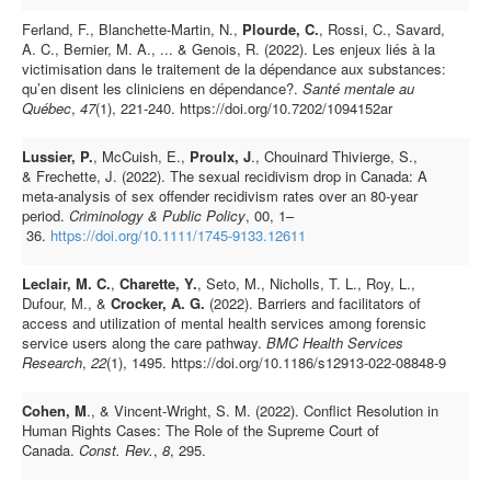
Ferland, F., Blanchette-Martin, N.,
Plourde, C.
, Rossi, C., Savard,
A. C., Bernier, M. A., ... & Genois, R. (2022). Les enjeux liés à la
victimisation dans le traitement de la dépendance aux substances:
qu’en disent les cliniciens en dépendance?.
Santé mentale au
Québec
,
47
(1), 221-240. https://doi.org/10.7202/1094152ar
Lussier, P.
,
McCuish, E.
,
Proulx, J
.
,
Chouinard Thivierge, S.
,
&
Frechette, J.
(
2022
).
The sexual recidivism drop in Canada: A
meta-analysis of sex offender recidivism rates over an 80-year
period
.
Criminology & Public Policy
,
00
,
1
–
36
.
https://doi.org/10.1111/1745-9133.12611
Leclair, M. C.
,
Charette, Y.
, Seto, M., Nicholls, T. L., Roy, L.,
Dufour, M., &
Crocker, A. G.
(2022). Barriers and facilitators of
access and utilization of mental health services among forensic
service users along the care pathway.
BMC Health Services
Research
,
22
(1), 1495. https://doi.org/10.1186/s12913-022-08848-9
Cohen, M
., & Vincent-Wright, S. M. (2022). Conflict Resolution in
Human Rights Cases: The Role of the Supreme Court of
Canada.
Const. Rev.
,
8
, 295.