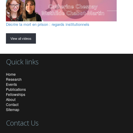
Décrire la mort en prison : regards institutionnels
View all videos
Quick links
Home
Research
Events
Publications
Fellowships
About
Contact
Sitemap
Contact Us