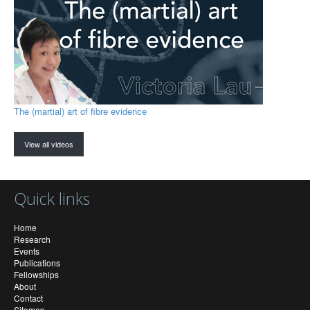
The (martial) art of fibre evidence
View all videos
Quick links
Home
Research
Events
Publications
Fellowships
About
Contact
Sitemap