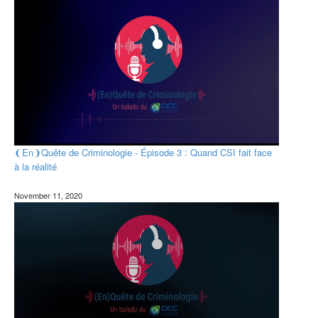
❨En❩Quête de Criminologie - Épisode 3 : Quand CSI fait face
à la réalité
November 11, 2020