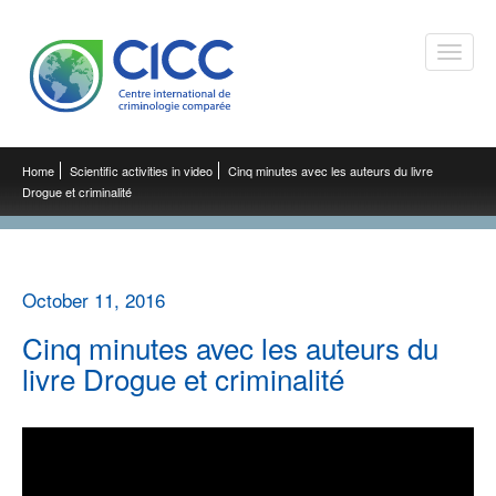
Toggle
naviga
Home
Scientific activities in video
Cinq minutes avec les auteurs du livre
Drogue et criminalité
October 11, 2016
Cinq minutes avec les auteurs du
livre Drogue et criminalité