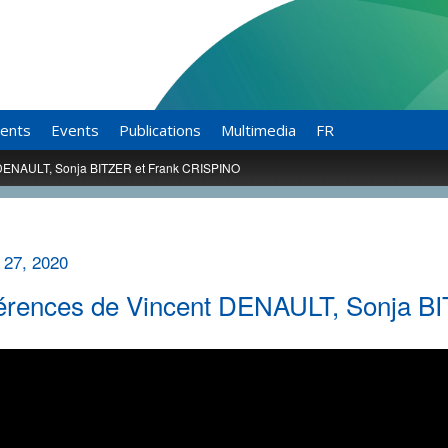
ents
Events
Publications
Multimedia
FR
 DENAULT, Sonja BITZER et Frank CRISPINO
 27, 2020
érences de Vincent DENAULT, Sonja B