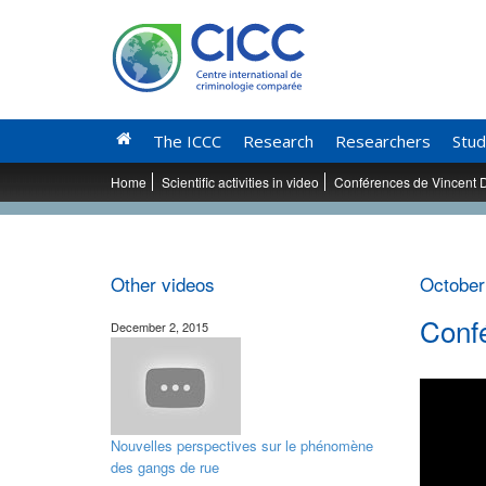
The ICCC
Research
Researchers
Stud
Home
Scientific activities in video
Conférences de Vincent
Other videos
October
Conf
December 2, 2015
Nouvelles perspectives sur le phénomène
des gangs de rue