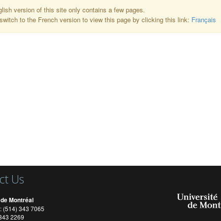
lish version of this site only contains a few pages.
switch to the French version to view this page by clicking this link:
Français
ct Us
 de Montréal
: (514) 343 7065
) 343 2269