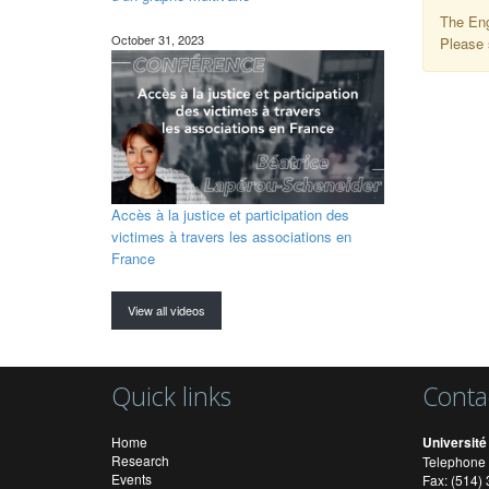
The Eng
October 31, 2023
Please 
Accès à la justice et participation des
victimes à travers les associations en
France
View all videos
Quick links
Conta
Home
Université
Research
Telephone 
Events
Fax: (514