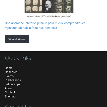
Une approche interdisciplinaire pour mieux comprendre les
réponses du public face aux criminels
View all videos
Quick links
Home
Research
Events
Publications
Fellowships
About
Contact
Sitemap