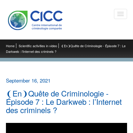
Toggle
naviga
Home
Scientific activities in video
❨En❩Quête de Criminologie - Épisode 7 : Le
Darkweb : l’Internet des criminels ?
September 16, 2021
❨En❩Quête de Criminologie -
Épisode 7 : Le Darkweb : l’Internet
des criminels ?