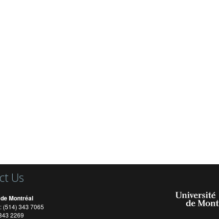
ct Us
 de Montréal
: (514) 343 7065
) 343 2269