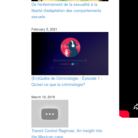
De l'enfermement de la sexualité à la
liberté d'adaptation des comportements
sexuels
February 5, 2021
(En)Quête de Criminologie - Épisode 1 :
Qu'est-ce que la criminologie?
March 19, 2019
Transit Control Regimes: An insight into
the Mexican case