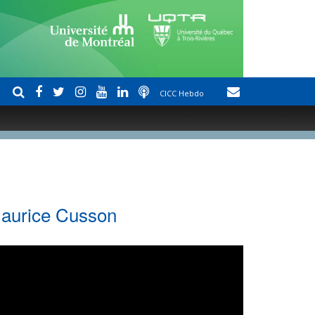
CICC Hebdo
Maurice Cusson