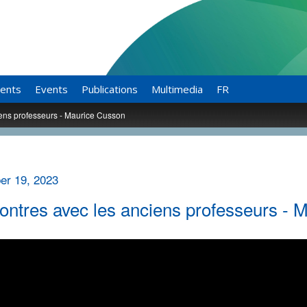
ents
Events
Publications
Multimedia
FR
ens professeurs - Maurice Cusson
r 19, 2023
ntres avec les anciens professeurs - 