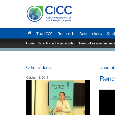
The ICCC
Research
Researchers
Stud
Home
Scientific activities in video
Rencontres avec les anci
Other videos
Decembe
Renco
October 13, 2015