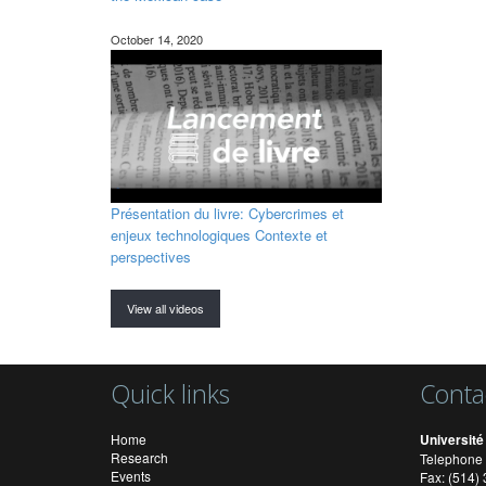
October 14, 2020
Présentation du livre: Cybercrimes et
enjeux technologiques Contexte et
perspectives
View all videos
Quick links
Conta
Home
Université
Research
Telephone 
Events
Fax: (514