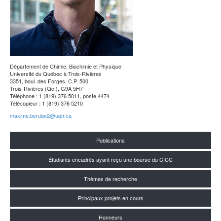
Département de Chimie, Biochimie et Physique
Université du Québec à Trois-Rivières
3351, boul. des Forges, C.P. 500
Trois-Rivières (Qc.), G9A 5H7
Téléphone : 1 (819) 376 5011, poste 4474
Télécopieur : 1 (819) 376 5210
maxime.berube2@uqtr.ca
Publications
Étudiants encadrés ayant reçu une bourse du CICC
Thèmes de recherche
Principaux projets en cours
Honneurs