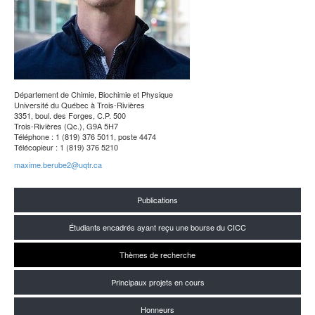
Département de Chimie, Biochimie et Physique
Université du Québec à Trois-Rivières
3351, boul. des Forges, C.P. 500
Trois-Rivières (Qc.), G9A 5H7
Téléphone : 1 (819) 376 5011, poste 4474
Télécopieur : 1 (819) 376 5210
maxime.berube2@uqtr.ca
Publications
Étudiants encadrés ayant reçu une bourse du CICC
Thèmes de recherche
Principaux projets en cours
Honneurs