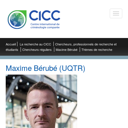
Toggle
naviga
Accueil
La recherche au CICC
Chercheurs, professionnels de recherche et
étudiants
Chercheurs réguliers
Maxime Bérubé
Thèmes de recherche
Maxime Bérubé (UQTR)