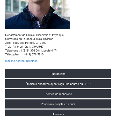
Département de Chimie, Biochimie et Physique
Université du Québec à Trois-Rivières
3351, boul. des Forges, C.P. 500
Trois-Rivières (Qc.), G9A 5H7
Téléphone : 1 (819) 376 5011, poste 4474
Télécopieur : 1 (819) 376 5210
maxime.berube2@uqtr.ca
Publications
Étudiants encadrés ayant reçu une bourse du CICC
Thèmes de recherche
Principaux projets en cours
Honneurs