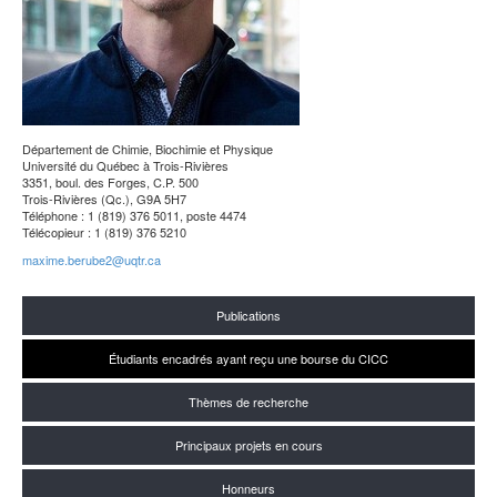
Département de Chimie, Biochimie et Physique
Université du Québec à Trois-Rivières
3351, boul. des Forges, C.P. 500
Trois-Rivières (Qc.), G9A 5H7
Téléphone : 1 (819) 376 5011, poste 4474
Télécopieur : 1 (819) 376 5210
maxime.berube2@uqtr.ca
Publications
Étudiants encadrés ayant reçu une bourse du CICC
Thèmes de recherche
Principaux projets en cours
Honneurs