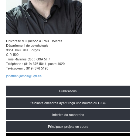
Université du Québec à Trois-Rivières
Département de psychologie
3351, boul. des Forges
C.P. 500
Trois-Rivières (Qc.) G9A 5H7
Téléphone : (819) 376 5011, poste 4020
Télécopieur : (819) 376 5195
jonathan.james@uqtr.ca
Publications
Étudiants encadrés ayant reçu une bourse du CICC
Intérêts de recherche
Principaux projets en cours