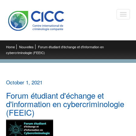
Toggle
naviga
Home
Nouvelles
Forum étudiant d'échange et d'information en
cybercriminologie (FEEIC)
October 1, 2021
Forum étudiant d'échange et
d'information en cybercriminologie
(FEEIC)