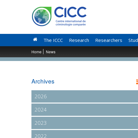
The ICCC
Research
Researchers
Stud
Home
News
Archives
2026
2024
2023
2022