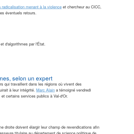
 radicalisation menant à la violence
et chercheur au CICC,
es éventuels retours.
 et d'algorithmes par l'État.
unes, selon un expert
rs qui travaillent dans les régions où vivent des
ait à leur intégrité.
Marc Alain
a témoigné vendredi
et certains services publics à Val-d'Or.
ême droite doivent élargir leur champ de revendications afin
fesseure titulaire au département de science politique de