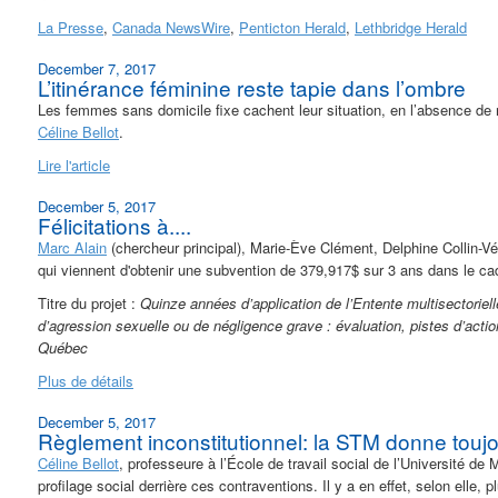
La Presse
,
Canada NewsWire
,
Penticton Herald
,
Lethbridge Herald
December 7, 2017
L’itinérance féminine reste tapie dans l’ombre
Les femmes sans domicile fixe cachent leur situation, en l’absence de
Céline Bellot
.
Lire l'article
December 5, 2017
Félicitations à....
Marc Alain
(chercheur principal), Marie-Ève Clément, Delphine Collin-V
qui viennent d'obtenir une subvention de 379,917$ sur 3 ans dans le
Titre du projet :
Quinze années d’application de l’Entente multisectoriel
d’agression sexuelle ou de négligence grave : évaluation, pistes d’acti
Québec
Plus de détails
December 5, 2017
Règlement inconstitutionnel: la STM donne touj
Céline Bellot
, professeure à l’École de travail social de l’Université d
profilage social derrière ces contraventions. Il y a en effet, selon elle,