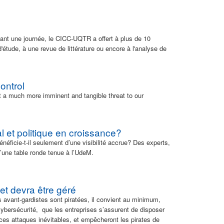
ant une journée, le CICC-UQTR a offert à plus de 10
 d'étude, à une revue de littérature ou encore à l'analyse de
control
t a much more imminent and tangible threat to our
et politique en croissance?
éficie-t-il seulement d’une visibilité accrue? Des experts,
d’une table ronde tenue à l’UdeM.
et devra être géré
 avant-gardistes sont piratées, il convient au minimum,
cybersécurité, que les entreprises s’assurent de disposer
s attaques inévitables, et empêcheront les pirates de