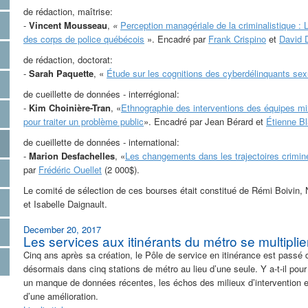
de rédaction, maîtrise:
-
Vincent Mousseau
,
«
Perception managériale de la criminalistique : 
des corps de police québécois
». Encadré par
Frank Crispino
et
David 
de rédaction, doctorat:
-
Sarah Paquette
, «
Étude sur les cognitions des cyberdélinquants sex
de cueillette de données - interrégional:
-
Kim Choinière-Tran
, «
Ethnographie des interventions des équipes mix
pour traiter un problème public
». Encadré par Jean Bérard et
Étienne Bl
de cueillette de données - international:
-
Marion Desfachelles
, «
Les changements dans les trajectoires crimine
par
Frédéric Ouellet
(2 000$).
Le comité de sélection de ces bourses était constitué de Rémi Boivin,
et Isabelle Daignault.
December 20, 2017
Les services aux itinérants du métro se multiplie
Cinq ans après sa création, le Pôle de service en itinérance est passé d
désormais dans cinq stations de métro au lieu d’une seule. Y a-t-il pou
un manque de données récentes, les échos des milieux d’intervention et
d’une amélioration.