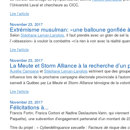
l’Université Laval et chercheure au CICC.
Lire l’article
November 23, 2017
Extrémisme musulman: «une balloune gonflée à 
Selon
Stéphane Leman-Langlois
, il faut prendre avec un grain de sel
l’«obsession» à vouloir la combattre «n’a rien à voir avec la réalité quan
Lire l'article
November 23, 2017
La Meute et Storm Alliance à la recherche d’un p
Aurélie Campana
et
Stéphane Leman-Langlois
estiment que des groupes
influence lors de la prochaine campagne électorale provinciale à l'auto
samedi à Québec par
La Meute
et
Storm Alliance
témoigne de la volont
Lire l'article
November 23, 2017
Félicitations à...
Francis Fortin, Franca Cortoni et Nadine Deslauriers-Varin, qui viennen
Paquette), une subvention d’engagement partenarial d’un montant de 2
Titre du projet :
«
Cyberdélinquance sexuelle : Facteurs de risque des c