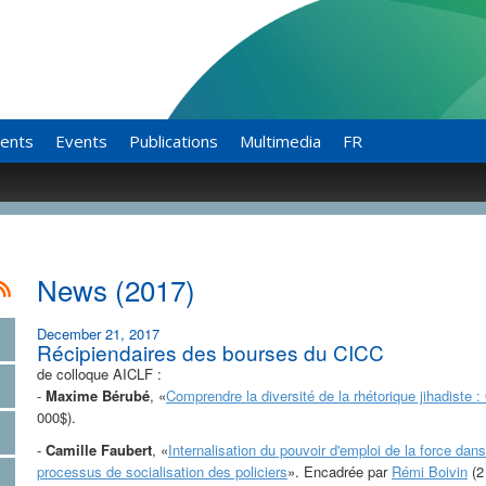
ents
Events
Publications
Multimedia
FR
News (2017)
December 21, 2017
Récipiendaires des bourses du CICC
de colloque AICLF :
-
Maxime Bérubé
, «
Comprendre la diversité de la rhétorique jihadiste 
000$).
-
Camille Faubert
, «
Internalisation du pouvoir d'emploi de la force dans
processus de socialisation des policiers
». Encadrée par
Rémi Boivin
(2