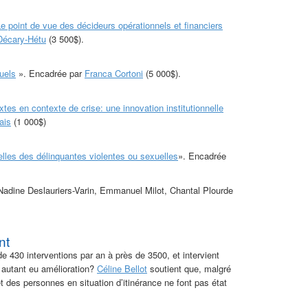
Le point de vue des décideurs opérationnels et financiers
Décary-Hétu
(3 500$).
uels
». Encadrée par
Franca Cortoni
(5 000$).
tes en contexte de crise: une innovation institutionnelle
ais
(1 000$)
lles des délinquantes violentes ou sexuelles
». Encadrée
 Nadine Deslauriers-Varin, Emmanuel Milot, Chantal Plourde
nt
e 430 interventions par an à près de 3500, et intervient
r autant eu amélioration?
Céline Bellot
soutient que, malgré
 des personnes en situation d’itinérance ne font pas état