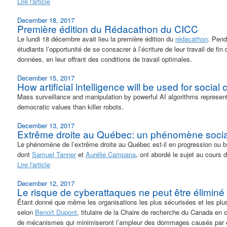
Lire l'article
December 18, 2017
Première édition du Rédacathon du CICC
Le lundi 18 décembre avait lieu la première édition du
rédacathon
. Pend
étudiants l’opportunité de se consacrer à l’écriture de leur travail de fin
données, en leur offrant des conditions de travail optimales.
December 15, 2017
How artificial intelligence will be used for social 
Mass surveillance and manipulation by powerful AI algorithms represen
democratic values than killer robots.
December 13, 2017
Extrême droite au Québec: un phénomène social 
Le phénomène de l’extrême droite au Québec est-il en progression ou bén
dont
Samuel Tanner
et
Aurélie Campana
, ont abordé le sujet au cours 
Lire l'article
December 12, 2017
Le risque de cyberattaques ne peut être éliminé 
Étant donné que même les organisations les plus sécurisées et les plus
selon
Benoît Dupont
, titulaire de la Chaire de recherche du Canada en 
de mécanismes qui minimiseront l’ampleur des dommages causés par ce