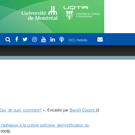
CICC Hebdo
: Qui, dit quoi, comment?
». Encadré par
Benoît Dupont
(2
 l'adhésion à la culture policière: démystification du
 000$).