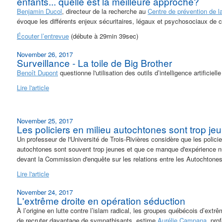
enfants... quelle est la meilleure approche?
Benjamin Ducol
, directeur de la recherche au
Centre de prévention de la
évoque les différents enjeux sécuritaires, légaux et psychosociaux de c
Écouter l’entrevue
(débute à 29min 39sec)
November 26, 2017
Surveillance - La toile de Big Brother
Benoît Dupont
questionne l'utilisation des outils d’intelligence artificielle
Lire l'article
November 25, 2017
Les policiers en milieu autochtones sont trop je
Un professeur de l'Université de Trois-Rivières considère que les policie
autochtones sont souvent trop jeunes et que ce manque d'expérience nuir
devant la Commission d'enquête sur les relations entre les Autochtones 
Lire l'article
November 24, 2017
L'extrême droite en opération séduction
À l’origine en lutte contre l’islam radical, les groupes québécois d’extr
de recruter davantage de sympathisants, estime
Aurélie Campana
, pro