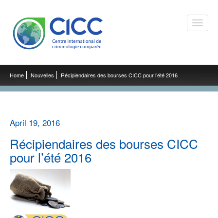
Toggle
naviga
Home
Nouvelles
Récipiendaires des bourses CICC pour l’été 2016
April 19, 2016
Récipiendaires des bourses CICC
pour l’été 2016