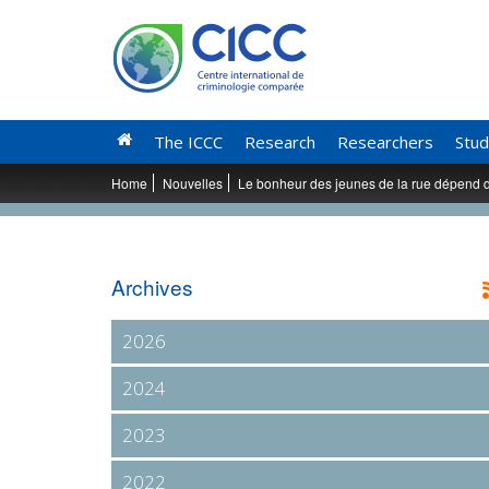
The ICCC
Research
Researchers
Stud
Home
Nouvelles
Le bonheur des jeunes de la rue dépend de
Archives
2026
2024
2023
2022