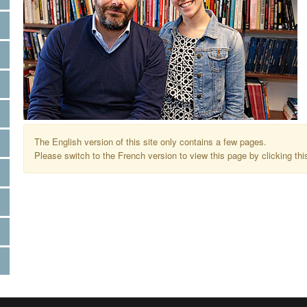
The English version of this site only contains a few pages.
Please switch to the French version to view this page by clicking thi