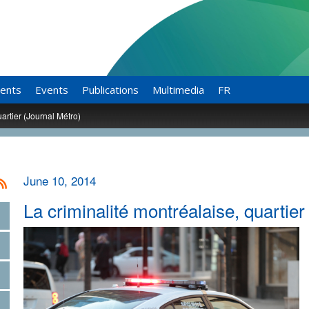
ents
Events
Publications
Multimedia
FR
uartier (Journal Métro)
June 10, 2014
La criminalité montréalaise, quartier