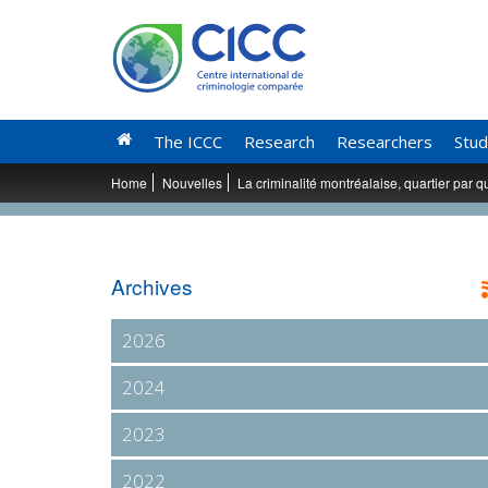
The ICCC
Research
Researchers
Stud
Home
Nouvelles
La criminalité montréalaise, quartier par q
Archives
2026
2024
2023
2022