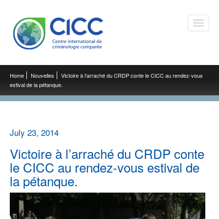
Toggle
naviga
Home
Nouvelles
Victoire à l’arraché du CRDP conte le CICC au rendez-vous
estival de la pétanque.
July 23, 2014
Victoire à l’arraché du CRDP conte
le CICC au rendez-vous estival de
la pétanque.