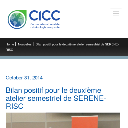
Toggle
naviga
Home
Nouvelles
Bilan positif pour le deuxième atelier semestriel de SERENE-
RISC
October 31, 2014
Bilan positif pour le deuxième
atelier semestriel de SERENE-
RISC