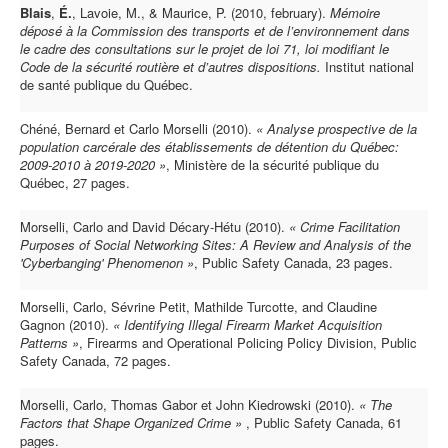
Blais
,
É.
, Lavoie, M., & Maurice, P. (2010, february).
Mémoire
déposé à la Commission des transports et de l’environnement dans
le cadre des consultations sur le projet de loi 71, loi modifiant le
Code de la sécurité routière et d’autres dispositions.
Institut national
de santé publique du Québec.
Chéné, Bernard et Carlo Morselli (2010).
« Analyse prospective de la
population carcérale des établissements de détention du Québec:
2009-2010 à 2019-2020 »
, Ministère de la sécurité publique du
Québec, 27 pages.
Morselli, Carlo and David Décary-Hétu (2010).
« Crime Facilitation
Purposes of Social Networking Sites: A Review and Analysis of the
'Cyberbanging' Phenomenon »
, Public Safety Canada, 23 pages.
Morselli, Carlo, Sévrine Petit, Mathilde Turcotte, and Claudine
Gagnon (2010).
« Identifying Illegal Firearm Market Acquisition
Patterns »
, Firearms and Operational Policing Policy Division, Public
Safety Canada, 72 pages.
Morselli, Carlo, Thomas Gabor et John Kiedrowski (2010).
« The
Factors that Shape Organized Crime »
, Public Safety Canada, 61
pages.