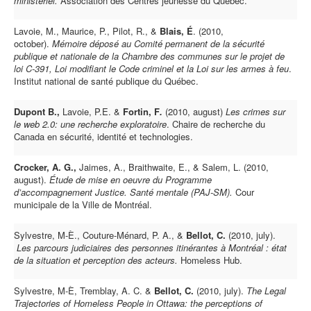
ministériel.
Association des Centres jeunesse du Québec.
Lavoie, M., Maurice, P., Pilot, R., &
Blais, É
. (2010,
october).
Mémoire déposé au Comité permanent de la sécurité
publique et nationale de la Chambre des communes sur le projet de
loi C-391, Loi modifiant le Code criminel et la Loi sur les armes à feu
.
Institut national de santé publique du Québec.
Dupont B.,
Lavoie, P.E. &
Fortin, F
.
(2010, august)
Les crimes sur
le web 2.0: une recherche exploratoire
. Chaire de recherche du
Canada en sécurité, identité et technologies.
Crocker, A. G.,
Jaimes, A., Braithwaite, E., & Salem, L. (2010,
august).
Étude de mise en oeuvre du Programme
d’accompagnement Justice. Santé mentale (PAJ-SM).
Cour
municipale de la Ville de Montréal.
Sylvestre, M-È., Couture-Ménard, P. A., &
Bellot, C.
(2010, july).
Les parcours judiciaires des personnes itinérantes à Montréal : état
de la situation et perception des acteurs.
Homeless Hub.
Sylvestre, M-È, Tremblay, A. C. &
Bellot, C.
(2010, july).
The Legal
Trajectories of Homeless People in Ottawa: the perceptions of