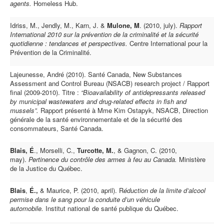
agents.
Homeless Hub.
Idriss, M., Jendly, M., Karn, J. &
Mulone, M
. (2010, july).
Rapport
International 2010 sur la prévention de la criminalité et la sécurité
quotidienne : tendances et perspectives.
Centre International pour la
Prévention de la Criminalité.
Lajeunesse, André (2010). Santé Canada, New Substances
Assessment and Control Bureau (NSACB) research project / Rapport
final (2009-2010). Titre :
“Bioavailability of antidepressants released
by municipal wastewaters and drug-related effects in fish and
mussels”.
Rapport présenté à Mme Kim Ostapyk, NSACB, Direction
générale de la santé environnementale et de la sécurité des
consommateurs, Santé Canada.
Blais, É
., Morselli, C.,
Turcotte, M.
, & Gagnon, C. (2010,
may).
Pertinence du contrôle des armes à feu au Canada.
Ministère
de la Justice du Québec.
Blais
,
É.,
& Maurice, P. (2010, april). R
éduction de la limite d’alcool
permise dans le sang pour la conduite d’un véhicule
automobile.
Institut national de santé publique du Québec.