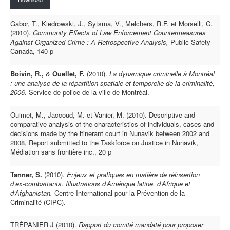
Gabor, T., Kiedrowski, J., Sytsma, V., Melchers, R.F. et Morselli, C.
(2010).
Community Effects of Law Enforcement Countermeasures
Against Organized Crime : A Retrospective Analysis,
Public Safety
Canada, 140 p
Boivin, R.,
&
Ouellet, F.
(2010).
La dynamique criminelle à Montréal
: une analyse de la répartition spatiale et temporelle de la criminalité,
2006
. Service de police de la ville de Montréal.
Ouimet, M., Jaccoud, M. et Vanier, M. (2010). Descriptive and
comparative analysis of the characteristics of individuals, cases and
decisions made by the itinerant court in Nunavik between 2002 and
2008, Report submitted to the Taskforce on Justice in Nunavik,
Médiation sans frontière inc., 20 p
Tanner, S.
(2010).
Enjeux et pratiques en matière de réinsertion
d’ex-combattants. Illustrations d’Amérique latine, d’Afrique et
d’Afghanistan.
Centre International pour la Prévention de la
Criminalité (CIPC).
TRÉPANIER J (2010).
Rapport du comité mandaté pour proposer