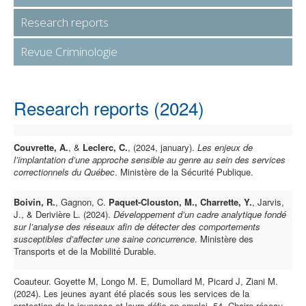
Research reports
Revue Criminologie
Research reports (2024)
Couvrette, A.
, &
Leclerc, C.
, (2024, january).
Les enjeux de
l’implantation d’une approche sensible au genre au sein des services
correctionnels du Québec
. Ministère de la Sécurité Publique.
Boivin, R.
, Gagnon, C.
Paquet-Clouston, M., Charrette, Y.
, Jarvis,
J., & Derivière L. (2024).
Développement d’un cadre analytique fondé
sur l’analyse des réseaux afin de détecter des comportements
susceptibles d’affecter une saine concurrence
. Ministère des
Transports et de la Mobilité Durable.
Coauteur. Goyette M, Longo M. E, Dumollard M, Picard J, Ziani M.
(2024). Les jeunes ayant été placés sous les services de la
protection de la jeunesse et leurs défis en emploi. 54. Chaire-réseau