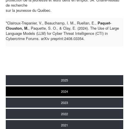
de recherche
sur la jeunesse du Québec.
*Clairoux-Trepanier, V., Beauchamp, I. M., Ruellan, E.,
Paquet-
Clouston, M.
, Paquette, S. O., & Clay, E. (2024). The Use of Large
Language Models (LLM) for Cyber Threat Intelligence (CTI) in
Cybercrime Forums. arXiv preprint:2408.03354.
2025
2024
2023
2022
2021