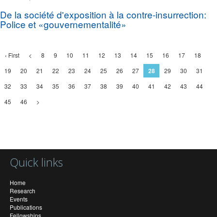
De la société d'exposition à la contre-insurrection:
Police et «gouvernementalité»
‹ First
<
8
9
10
11
12
13
14
15
16
17
18
19
20
21
22
23
24
25
26
27
28
29
30
31
32
33
34
35
36
37
38
39
40
41
42
43
44
45
46
>
Quick links
Home
Research
Events
Publications
Fellowships